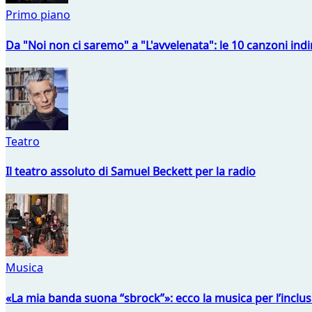
Primo piano
Da "Noi non ci saremo" a "L'avvelenata": le 10 canzoni indi
Teatro
Il teatro assoluto di Samuel Beckett per la radio
Musica
«La mia banda suona “sbrock”»: ecco la musica per l’inclu