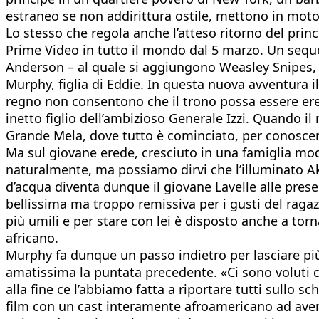
estraneo se non addirittura ostile, mettono in moto 
Lo stesso che regola anche l’atteso ritorno del p
Prime Video in tutto il mondo dal 5 marzo. Un sequel
Anderson – al quale si aggiungono Weasley Snipes, 
Murphy, figlia di Eddie. In questa nuova avventura i
regno non consentono che il trono possa essere eredi
inetto figlio dell’ambizioso Generale Izzi. Quando il
Grande Mela, dove tutto è cominciato, per conoscere
Ma sul giovane erede, cresciuto in una famiglia mode
naturalmente, ma possiamo dirvi che l’illuminato Ake
d’acqua diventa dunque il giovane Lavelle alle pres
bellissima ma troppo remissiva per i gusti del ragaz
più umili e per stare con lei è disposto anche a tor
africano.
Murphy fa dunque un passo indietro per lasciare più
amatissima la puntata precedente. «Ci sono voluti ci
alla fine ce l’abbiamo fatta a riportare tutti sullo 
film con un cast interamente afroamericano ad avere