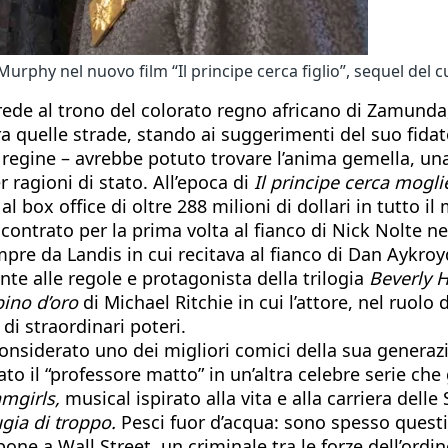
phy nel nuovo film “Il principe cerca figlio”, sequel del cu
rede al trono del colorato regno africano di Zamunda
ra quelle strade, stando ai suggerimenti del suo fida
i regine – avrebbe potuto trovare l’anima gemella, u
r ragioni di stato. All’epoca di
Il principe cerca mogli
box office di oltre 288 milioni di dollari in tutto il
contrato per la prima volta al fianco di Nick Nolte ne
pre da Landis in cui recitava al fianco di Dan Aykroyd,
nte alle regole e protagonista della trilogia
Beverly H
ino d’oro
di Michael Ritchie in cui l’attore, nel ruolo 
i straordinari poteri.
siderato uno dei migliori comici della sua generazio
ntato il “professore matto” in un’altra celebre serie che
mgirls,
musical ispirato alla vita e alla carriera dell
gia di troppo.
Pesci fuor d’acqua: sono spesso questi
ne a Wall Street, un criminale tra le forze dell’ordin