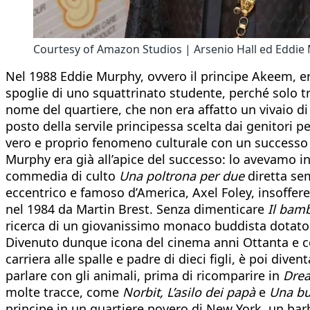
Courtesy of Amazon Studios | Arsenio Hall ed Eddie Mur
Nel 1988 Eddie Murphy, ovvero il principe Akeem, e
spoglie di uno squattrinato studente, perché solo t
nome del quartiere, che non era affatto un vivaio d
posto della servile principessa scelta dai genitori pe
vero e proprio fenomeno culturale con un successo al 
Murphy era già all’apice del successo: lo avevamo in
commedia di culto
Una poltrona per due
diretta sem
eccentrico e famoso d’America, Axel Foley, insoffere
nel 1984 da Martin Brest. Senza dimenticare
Il bamb
ricerca di un giovanissimo monaco buddista dotato d
Divenuto dunque icona del cinema anni Ottanta e con
carriera alle spalle e padre di dieci figli, è poi dive
parlare con gli animali, prima di ricomparire in
Drea
molte tracce, come
Norbit, L’asilo dei papà
e
Una bu
principe in un quartiere povero di New York, un barbo