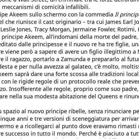
meccanismi di comicità infallibili.
rincipe Akeem sullo schermo con la commedia
Il princip
 che riunisce il cast originario – tra cui James Earl 
Leslie Jones, Tracy Morgan, Jermaine Fowler, Rotimi
l principe Akeem, all’indomani della morte del padre,
tato dalle principesse e il nuovo re ha tre figlie, u
 re viene però a sapere di avere un figlio illegittimo 
 il ragazzo, portarlo a Zamunda e prepararlo al futu
sta e per nulla avvezza al galateo, c’è molto, moltis
em saprà dare una forte scossa alle tradizioni locali
e con le rigide regole di un protocollo reale che pre
zo. Insofferente alle regole, proprio come suo padre,
nare nella sua modesta abitazione del Queens e rinunci
 spazio al nuovo principe ribelle, senza rinunciare 
nque anni e tre versioni di sceneggiatura per arrivare
schermo e a ricollegarci al punto dove eravamo rimasti
 successo in tutto il mondo. Perché è piaciuto a tutt