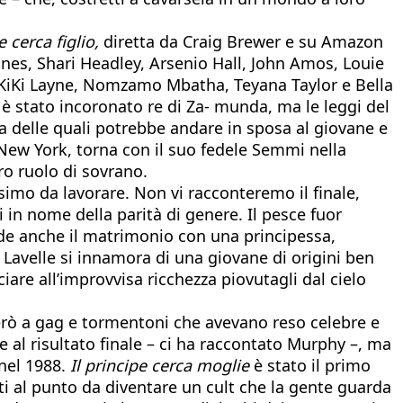
e cerca figlio,
diretta da Craig Brewer e su Amazon
Jones, Shari Headley, Arsenio Hall, John Amos, Louie
, KiKi Layne, Nomzamo Mbatha, Teyana Taylor e Bella
 è stato incoronato re di Za- munda, ma le leggi del
na delle quali potrebbe andare in sposa al giovane e
a New York, torna con il suo fedele Semmi nella
ro ruolo di sovrano.
simo da lavorare. Non vi racconteremo il finale,
 in nome della parità di genere. Il pesce fuor
vede anche il matrimonio con una principessa,
 Lavelle si innamora di una giovane di origini ben
are all’improvvisa ricchezza piovutagli dal cielo
però a gag e tormentoni che avevano reso celebre e
 al risultato finale – ci ha raccontato Murphy –, ma
 nel 1988.
Il principe cerca moglie
è stato il primo
i al punto da diventare un cult che la gente guarda