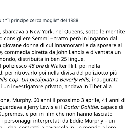
lt “Il principe cerca moglie” del 1988
, sbarcava a New York, nel Queens, sotto le mentite
to consigliere Semmi – tratto però in inganno dal
na giovane donna di cui innamorarsi e da sposare al
e,
commedia diretta da John Landis e diventata un
 mondo, distribuita in ben 25 lingue,
l poliziesco
48 ore
di Walter Hill, poi nella
 per ritrovarlo poi nella divisa del poliziotto più
ills Cop -Un piedipiatti a Beverly Hills,
inaugurata
di un investigatore privato, andava in Tibet alla
ne, Murphy, 60 anni il prossimo 3 aprile, 41 anni di
 guardava a Jerry Lewis e il
Dottor Dolittle,
capace di
e Supremes, e poi in film che non hanno lasciato
 i personaggi interpretati da Eddie Murphy – un
e – che, costretti a cavarsela in un mondo a loro