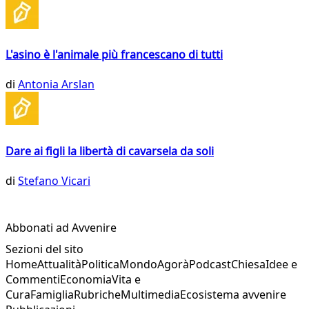
L'asino è l'animale più francescano di tutti
di
Antonia Arslan
Dare ai figli la libertà di cavarsela da soli
di
Stefano Vicari
Abbonati ad Avvenire
Sezioni del sito
Home
Attualità
Politica
Mondo
Agorà
Podcast
Chiesa
Idee e
Commenti
Economia
Vita e
Cura
Famiglia
Rubriche
Multimedia
Ecosistema avvenire