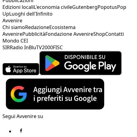
Pubblicazioni
Edizioni locali
L'economia civile
Gutenberg
Popotus
Pop
Up
Luoghi dell'Infinito
Avvenire
Chi siamo
Redazione
Ecosistema
Avvenire
Pubblicità
Fondazione Avvenire
Shop
Contatti
Mondo CEI
SIR
Radio InBlu
TV2000
FISC
Segui Avvenire su