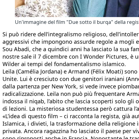
Un'immagine del film "Due sotto il burqa" della regi
Si può ridere dell’integralismo religioso, dell’intol
aggressivi che impongono assurde regole a mogli e figl
Sou Abadi, che a quindici anni ha lasciato la sua famig
nostre sale il 7 dicembre con I Wonder Pictures, è
Wilder ai tempi del fondamentalismo islamico.
Leila (Camélia Jordana) e Armand (Félix Moati) sono
Unite. Lui è cresciuto con due genitori iraniani (Ann
dalla partenza per New York, si vede invece piombar
radicalizzazione. Leila non può più frequentare Arma
indossa il niqab, l’abito che lascia scoperti solo g
di lezioni. La misteriosa studentessa però cattura l
«L’idea di questo film – ci racconta la regista, già 
Islamica, i divieti, la trasformazione della religione
privata. Ancora ragazzina ho lasciato il paese per v
sono riproposti anche in Francia. Nonostante le tra