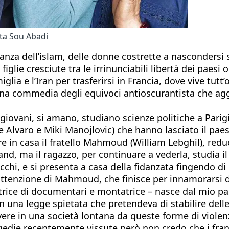
sta Sou Abadi
leranza dell’islam, delle donne costrette a nascondersi
ie cresciute tra le irrinunciabili libertà dei paesi oc
lia e l’Iran per trasferirsi in Francia, dove vive tutt’o
 una commedia degli equivoci antioscurantista che a
 giovani, si amano, studiano scienze politiche a Par
e Alvaro e Miki Manojlovic) che hanno lasciato il paes
e in casa il fratello Mahmoud (William Lebghil), redu
nd, ma il ragazzo, per continuare a vederla, studia i
li occhi, e si presenta a casa della fidanzata fingend
’attenzione di Mahmoud, che finisce per innamorarsi di
autrice di documentari e montatrice – nasce dal mio pa
 in una legge spietata che pretendeva di stabilire dell
ivere in una società lontana da queste forme di viole
gedie recentemente vissute però non credo che i fran