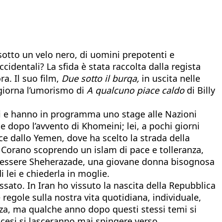
 sotto un velo nero, di uomini prepotenti e
cidentali? La sfida è stata raccolta dalla regista
ra. Il suo film,
Due sotto il burqa,
in uscita nelle
ggiorna l’umorismo di
A qualcuno piace caldo
di Billy
igi e hanno in programma uno stage alle Nazioni
e dopo l’avvento di Khomeini; lei, a pochi giorni
ce dallo Yemen, dove ha scelto la strada della
l Corano scoprendo un islam di pace e tolleranza,
o di essere Sheherazade, una giovane donna bisognosa
 lei e chiederla in moglie.
ssato. In Iran ho vissuto la nascita della Repubblica
e regole sulla nostra vita quotidiana, individuale,
nza, ma qualche anno dopo questi stessi temi si
cesi si lasceranno mai spingere verso