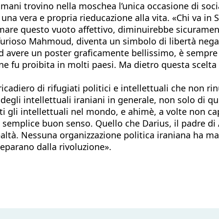
lmani trovino nella moschea l’unica occasione di soc
 una vera e propria rieducazione alla vita. «Chi va in S
mare questo vuoto affettivo, diminuirebbe sicurament
urioso Mahmoud, diventa un simbolo di libertà nega
re ad avere un poster graficamente bellissimo, è sempre
ne fu proibita in molti paesi. Ma dietro questa scelta 
ricadiero di rifugiati politici e intellettuali che non
gli intellettuali iraniani in generale, non solo di qu
ti gli intellettuali nel mondo, e ahimè, a volte non ca
 semplice buon senso. Quello che Darius, il padre di A
 realtà. Nessuna organizzazione politica iraniana ha
separano dalla rivoluzione».