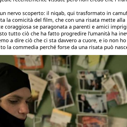
a un nervo scoperto: il niqab, qui trasformato in cam
a la comicità del film, che con una risata mette alla 
 coraggiosa se paragonata a parenti e amici imprigion
 resto tutto ciò che ha fatto progredire l’umanità ha i
mo a dire ciò che ci sta davvero a cuore, e io non ho 
elto la commedia perché forse da una risata può nasce