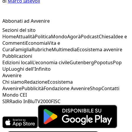
di
Marco Iasevoli
Abbonati ad Avvenire
Sezioni del sito
Home
Attualità
Politica
Mondo
Agorà
Podcast
Chiesa
Idee e
Commenti
Economia
Vita e
Cura
Famiglia
Rubriche
Multimedia
Ecosistema avvenire
Pubblicazioni
Edizioni locali
L'economia civile
Gutenberg
Popotus
Pop
Up
Luoghi dell'Infinito
Avvenire
Chi siamo
Redazione
Ecosistema
Avvenire
Pubblicità
Fondazione Avvenire
Shop
Contatti
Mondo CEI
SIR
Radio InBlu
TV2000
FISC