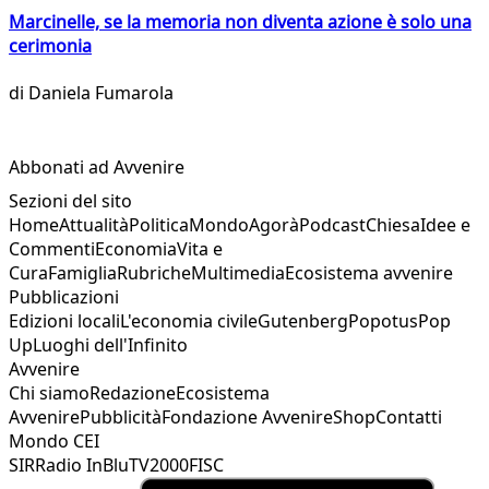
Marcinelle, se la memoria non diventa azione è solo una
cerimonia
di
Daniela Fumarola
Abbonati ad Avvenire
Sezioni del sito
Home
Attualità
Politica
Mondo
Agorà
Podcast
Chiesa
Idee e
Commenti
Economia
Vita e
Cura
Famiglia
Rubriche
Multimedia
Ecosistema avvenire
Pubblicazioni
Edizioni locali
L'economia civile
Gutenberg
Popotus
Pop
Up
Luoghi dell'Infinito
Avvenire
Chi siamo
Redazione
Ecosistema
Avvenire
Pubblicità
Fondazione Avvenire
Shop
Contatti
Mondo CEI
SIR
Radio InBlu
TV2000
FISC