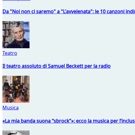
Da "Noi non ci saremo" a "L'avvelenata": le 10 canzoni indi
Teatro
Il teatro assoluto di Samuel Beckett per la radio
Musica
«La mia banda suona “sbrock”»: ecco la musica per l’inclu