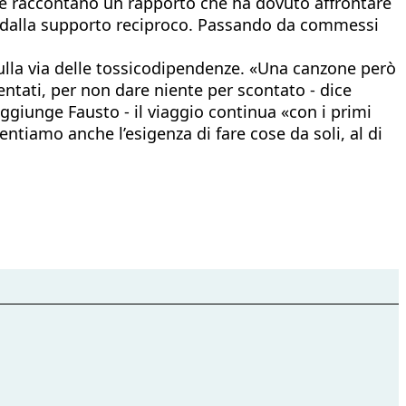
more raccontano un rapporto che ha dovuto affrontare
rza dalla supporto reciproco. Passando da commessi
sulla via delle tossicodipendenze. «Una canzone però
tati, per non dare niente per scontato - dice
ggiunge Fausto - il viaggio continua «con i primi
ntiamo anche l’esigenza di fare cose da soli, al di