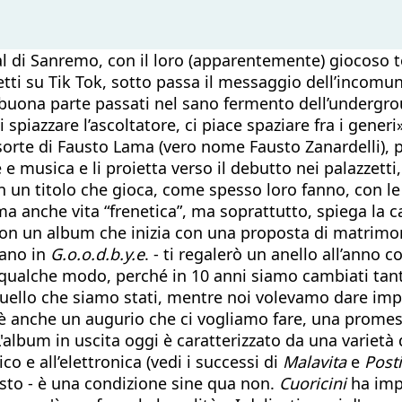
val di Sanremo, con il loro (apparentemente) giocos
lletti su Tik Tok, sotto passa il messaggio dell’incomun
i buona parte passati nel sano fermento dell’undergro
azzare l’ascoltatore, ci piace spaziare fra i generi» 
nsorte di Fausto Lama (vero nome Fausto Zanardelli)
 e musica e li proietta verso il debutto nei palazzett
 un titolo che gioca, come spesso loro fanno, con le p
ma anche vita “frenetica”, ma soprattutto, spiega la c
 con un album che inizia con una proposta di matrim
tano in
G.o.o.d.b.y.e
. - ti regalerò un anello all’anno 
 in qualche modo, perché in 10 anni siamo cambiati ta
quello che siamo stati, mentre noi volevamo dare impo
«è anche un augurio che ci vogliamo fare, una promes
lbum in uscita oggi è caratterizzato da una varietà d
ico e all’elettronica (vedi i successi di
Malavita
e
Posti
usto - è una condizione sine qua non.
Cuoricini
ha imp