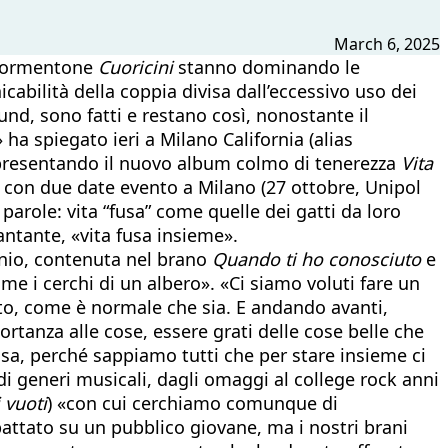
March 6, 2025
o tormentone
Cuoricini
stanno dominando le
icabilità della coppia divisa dall’eccessivo uso dei
und, sono fatti e restano così, nonostante il
ha spiegato ieri a Milano California (alias
, presentando il nuovo album colmo di tenerezza
Vita
i, con due date evento a Milano (27 ottobre, Unipol
arole: vita “fusa” come quelle dei gatti da loro
antante, «vita fusa insieme».
onio, contenuta nel brano
Quando ti ho conosciuto
e
come i cerchi di un albero». «Ci siamo voluti fare un
nto, come è normale che sia. E andando avanti,
rtanza alle cose, essere grati delle cose belle che
sa, perché sappiamo tutti che per stare insieme ci
i generi musicali, dagli omaggi al college rock anni
 vuoti
) «con cui cerchiamo comunque di
attato su un pubblico giovane, ma i nostri brani