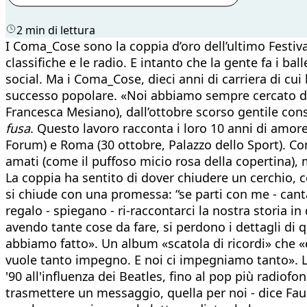
2 min di lettura
I Coma_Cose sono la coppia d’oro dell’ultimo Festi
classifiche e le radio. E intanto che la gente fa i ba
social. Ma i Coma_Cose, dieci anni di carriera di cu
successo popolare. «Noi abbiamo sempre cercato di spi
Francesca Mesiano), dall’ottobre scorso gentile co
fusa
. Questo lavoro racconta i loro 10 anni di amore
Forum) e Roma (30 ottobre, Palazzo dello Sport). Con
amati (come il puffoso micio rosa della copertina), 
La coppia ha sentito di dover chiudere un cerchio,
si chiude con una promessa: “se parti con me - can
regalo - spiegano - ri-raccontarci la nostra storia
avendo tante cose da fare, si perdono i dettagli di 
abbiamo fatto». Un album «scatola di ricordi» che 
vuole tanto impegno. E noi ci impegniamo tanto». L'a
'90 all'influenza dei Beatles, fino al pop più radiofon
trasmettere un messaggio, quella per noi - dice Fa