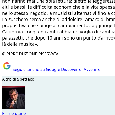
non hanno mai una sola lettura: dietro la leggerezza
alti e bassi, le difficoltà economiche e la vita sp
nello stesso negozio, a musicisti alternativi fino a 
Lo zucchero cerca anche di addolcire l’amaro di b
propositiva che spinge al cambiamento» aggiunge La
California - oggi entrambi abbiamo voglia di cambiar
palazzetti, che dopo 10 anni sono un punto d’arrivo»
là della musica».
© RIPRODUZIONE RISERVATA
Seguici anche su Google Discover di Avvenire
Altro di Spettacoli
Primo piano