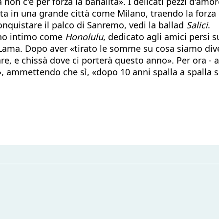
 non c'è per forza la banalità». I delicati pezzi d'a
aesata in una grande città come Milano, traendo la fo
conquistare il palco di Sanremo, vedi la ballad
Salici
.
rano intimo come
Honolulu
, dedicato agli amici persi 
ma. Dopo aver «tirato le somme su cosa siamo diven
e, e chissà dove ci porterà questo anno». Per ora - a
, ammettendo che sì, «dopo 10 anni spalla a spalla se