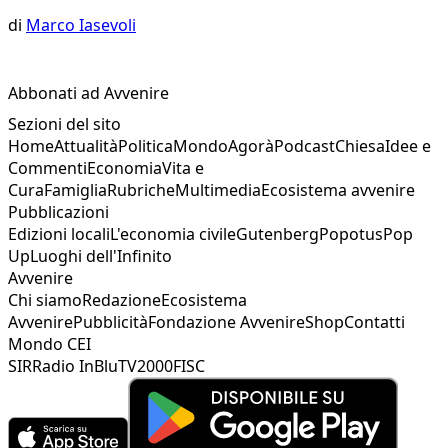
di
Marco Iasevoli
Abbonati ad Avvenire
Sezioni del sito
Home
Attualità
Politica
Mondo
Agorà
Podcast
Chiesa
Idee e
Commenti
Economia
Vita e
Cura
Famiglia
Rubriche
Multimedia
Ecosistema avvenire
Pubblicazioni
Edizioni locali
L'economia civile
Gutenberg
Popotus
Pop
Up
Luoghi dell'Infinito
Avvenire
Chi siamo
Redazione
Ecosistema
Avvenire
Pubblicità
Fondazione Avvenire
Shop
Contatti
Mondo CEI
SIR
Radio InBlu
TV2000
FISC