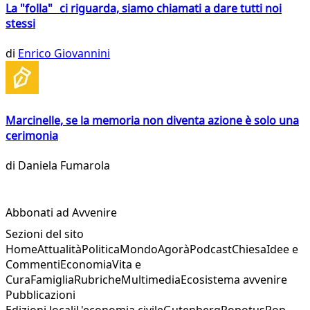
La "folla" ci riguarda, siamo chiamati a dare tutti noi
stessi
di
Enrico Giovannini
Marcinelle, se la memoria non diventa azione è solo una
cerimonia
di
Daniela Fumarola
Abbonati ad Avvenire
Sezioni del sito
Home
Attualità
Politica
Mondo
Agorà
Podcast
Chiesa
Idee e
Commenti
Economia
Vita e
Cura
Famiglia
Rubriche
Multimedia
Ecosistema avvenire
Pubblicazioni
Edizioni locali
L'economia civile
Gutenberg
Popotus
Pop