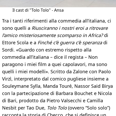
Il cast di "Tolo Tolo" - Ansa
Tra i tanti riferimenti alla commedia all’italiana, ci
sono quelli a
Riusciranno i nostri eroi a ritrovare
l’amico misteriosamente scomparso in Africa?
di
Ettore Scola e a
Finché c’è guerra c’è speranza
di
Sordi. «Guardo con estremo rispetto alla
commedia all’italiana – dice il regista – Non
paragono i miei film a quei capolavori, ma sono
quelli i miei modelli». Scritto da Zalone con Paolo
Virzì, interpretato dal comico pugliese insieme a
Souleymane Sylla, Manda Touré, Nassor Said Birya
con la partecipazione di Barbara Bouchet e Nicola
di Bari, prodotto da Pietro Valsecchi e Camilla
Nesbit per Tao Due,
Tolo Tolo
(ovvero “Solo solo”)
racconta la storia di Checco, che si definisce un