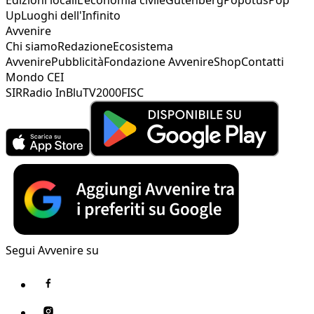
Up
Luoghi dell'Infinito
Avvenire
Chi siamo
Redazione
Ecosistema
Avvenire
Pubblicità
Fondazione Avvenire
Shop
Contatti
Mondo CEI
SIR
Radio InBlu
TV2000
FISC
Segui Avvenire su