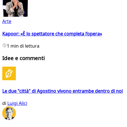
Arte
Kapoor: «È lo spettatore che completa l’opera»
1 min di lettura
Idee e commenti
Le due "città" di Agostino vivono entrambe dentro di noi
di
Luigi Alici