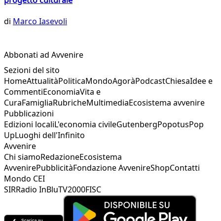
di
Marco Iasevoli
Abbonati ad Avvenire
Sezioni del sito
Home
Attualità
Politica
Mondo
Agorà
Podcast
Chiesa
Idee e
Commenti
Economia
Vita e
Cura
Famiglia
Rubriche
Multimedia
Ecosistema avvenire
Pubblicazioni
Edizioni locali
L'economia civile
Gutenberg
Popotus
Pop
Up
Luoghi dell'Infinito
Avvenire
Chi siamo
Redazione
Ecosistema
Avvenire
Pubblicità
Fondazione Avvenire
Shop
Contatti
Mondo CEI
SIR
Radio InBlu
TV2000
FISC