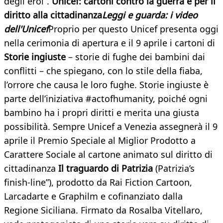
degli eroi”.
Unicef: cartoni contro la guerra e per il
diritto alla cittadinanza
Leggi e guarda: i video
dell'Unicef
Proprio per questo Unicef presenta oggi
nella cerimonia di apertura e il 9 aprile i cartoni di
Storie ingiuste
– storie di fughe dei bambini dai
conflitti – che spiegano, con lo stile della fiaba,
l’orrore che causa le loro fughe. Storie ingiuste è
parte dell’iniziativa #actofhumanity, poiché ogni
bambino ha i propri diritti e merita una giusta
possibilità. Sempre Unicef a Venezia assegnerà il 9
aprile il Premio Speciale al Miglior Prodotto a
Carattere Sociale al cartone animato sul diritto di
cittadinanza
Il traguardo di Patrizia
(Patrizia’s
finish-line”), prodotto da Rai Fiction Cartoon,
Larcadarte e Graphilm e cofinanziato dalla
Regione Siciliana. Firmato da Rosalba Vitellaro,