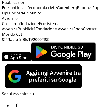
Pubblicazioni
Edizioni locali
L'economia civile
Gutenberg
Popotus
Pop
Up
Luoghi dell'Infinito
Avvenire
Chi siamo
Redazione
Ecosistema
Avvenire
Pubblicità
Fondazione Avvenire
Shop
Contatti
Mondo CEI
SIR
Radio InBlu
TV2000
FISC
Segui Avvenire su