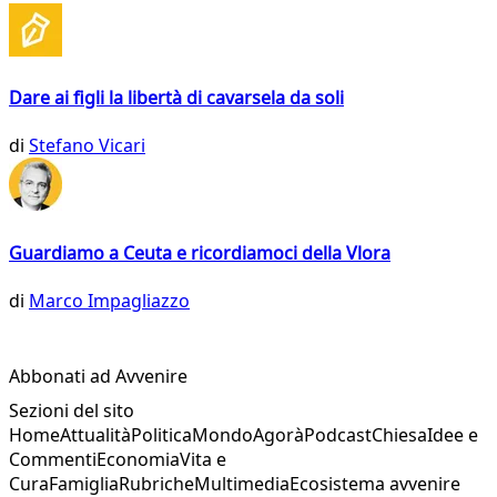
Dare ai figli la libertà di cavarsela da soli
di
Stefano Vicari
Guardiamo a Ceuta e ricordiamoci della Vlora
di
Marco Impagliazzo
Abbonati ad Avvenire
Sezioni del sito
Home
Attualità
Politica
Mondo
Agorà
Podcast
Chiesa
Idee e
Commenti
Economia
Vita e
Cura
Famiglia
Rubriche
Multimedia
Ecosistema avvenire