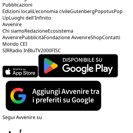
Pubblicazioni
Edizioni locali
L'economia civile
Gutenberg
Popotus
Pop
Up
Luoghi dell'Infinito
Avvenire
Chi siamo
Redazione
Ecosistema
Avvenire
Pubblicità
Fondazione Avvenire
Shop
Contatti
Mondo CEI
SIR
Radio InBlu
TV2000
FISC
Segui Avvenire su