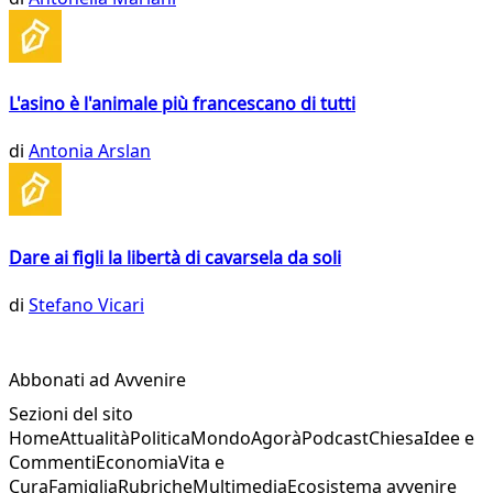
L'asino è l'animale più francescano di tutti
di
Antonia Arslan
Dare ai figli la libertà di cavarsela da soli
di
Stefano Vicari
Abbonati ad Avvenire
Sezioni del sito
Home
Attualità
Politica
Mondo
Agorà
Podcast
Chiesa
Idee e
Commenti
Economia
Vita e
Cura
Famiglia
Rubriche
Multimedia
Ecosistema avvenire