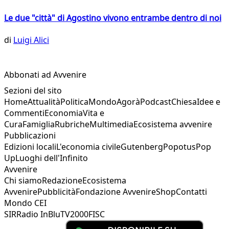
Le due "città" di Agostino vivono entrambe dentro di noi
di
Luigi Alici
Abbonati ad Avvenire
Sezioni del sito
Home
Attualità
Politica
Mondo
Agorà
Podcast
Chiesa
Idee e
Commenti
Economia
Vita e
Cura
Famiglia
Rubriche
Multimedia
Ecosistema avvenire
Pubblicazioni
Edizioni locali
L'economia civile
Gutenberg
Popotus
Pop
Up
Luoghi dell'Infinito
Avvenire
Chi siamo
Redazione
Ecosistema
Avvenire
Pubblicità
Fondazione Avvenire
Shop
Contatti
Mondo CEI
SIR
Radio InBlu
TV2000
FISC