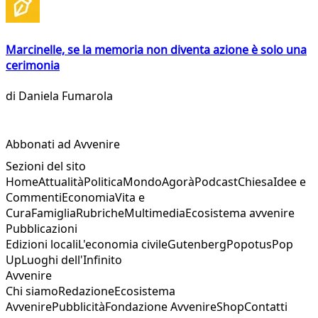
Marcinelle, se la memoria non diventa azione è solo una
cerimonia
di
Daniela Fumarola
Abbonati ad Avvenire
Sezioni del sito
Home
Attualità
Politica
Mondo
Agorà
Podcast
Chiesa
Idee e
Commenti
Economia
Vita e
Cura
Famiglia
Rubriche
Multimedia
Ecosistema avvenire
Pubblicazioni
Edizioni locali
L'economia civile
Gutenberg
Popotus
Pop
Up
Luoghi dell'Infinito
Avvenire
Chi siamo
Redazione
Ecosistema
Avvenire
Pubblicità
Fondazione Avvenire
Shop
Contatti