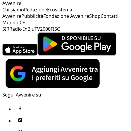
Avvenire
Chi siamo
Redazione
Ecosistema
Avvenire
Pubblicità
Fondazione Avvenire
Shop
Contatti
Mondo CEI
SIR
Radio InBlu
TV2000
FISC
Segui Avvenire su