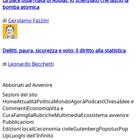
La pace disarmata di Roblat, lo scienziato che lasciò la
bomba atomica
di
Gerolamo Fazzini
Delitti, paura, sicurezza e voto: il diritto alla statistica
di
Leonardo Becchetti
Abbonati ad Avvenire
Sezioni del sito
Home
Attualità
Politica
Mondo
Agorà
Podcast
Chiesa
Idee e
Commenti
Economia
Vita e
Cura
Famiglia
Rubriche
Multimedia
Ecosistema avvenire
Pubblicazioni
Edizioni locali
L'economia civile
Gutenberg
Popotus
Pop
Up
Luoghi dell'Infinito