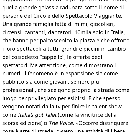
quella grande galassia radunata sotto il nome di
persone del Circo e dello Spettacolo Viaggiante.
Una grande famiglia fatta di mimi, giocolieri,
circensi, cantanti, danzatori, 10mila solo in Italia,
che hanno per palcoscenico la piazza e che offrono
i loro spettacoli a tutti, grandi e piccini in cambio
del cosiddetto “cappello”, le offerte degli
spettatori. Ma attenzione, come dimostrano i
numeri, il fenomeno è in espansione sia come
pubblico sia come giovani, sempre più
professionali, che scelgono proprio la strada come
luogo per privilegiato per esibirsi. E che spesso
vengono notati dalla tv per finire in talent show
come
Italia’s got Talet
(come la vincitrice della
scorsa edizione) o
The Voice.
«Occorre distinguere
cosa è arte di strada, ovvero una attività di libera