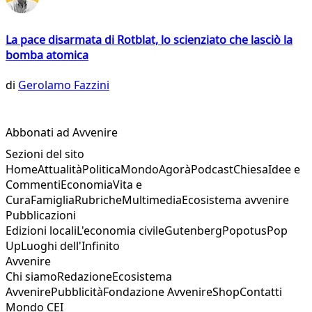
La pace disarmata di Rotblat, lo scienziato che lasciò la
bomba atomica
di
Gerolamo Fazzini
Abbonati ad Avvenire
Sezioni del sito
Home
Attualità
Politica
Mondo
Agorà
Podcast
Chiesa
Idee e
Commenti
Economia
Vita e
Cura
Famiglia
Rubriche
Multimedia
Ecosistema avvenire
Pubblicazioni
Edizioni locali
L'economia civile
Gutenberg
Popotus
Pop
Up
Luoghi dell'Infinito
Avvenire
Chi siamo
Redazione
Ecosistema
Avvenire
Pubblicità
Fondazione Avvenire
Shop
Contatti
Mondo CEI