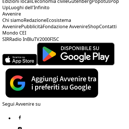
Edizioni locali
L'economia civile
Gutenberg
Popotus
Pop
Up
Luoghi dell'Infinito
Avvenire
Chi siamo
Redazione
Ecosistema
Avvenire
Pubblicità
Fondazione Avvenire
Shop
Contatti
Mondo CEI
SIR
Radio InBlu
TV2000
FISC
Segui Avvenire su