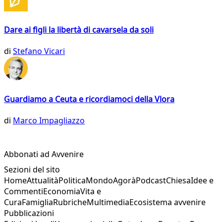
Dare ai figli la libertà di cavarsela da soli
di
Stefano Vicari
Guardiamo a Ceuta e ricordiamoci della Vlora
di
Marco Impagliazzo
Abbonati ad Avvenire
Sezioni del sito
Home
Attualità
Politica
Mondo
Agorà
Podcast
Chiesa
Idee e
Commenti
Economia
Vita e
Cura
Famiglia
Rubriche
Multimedia
Ecosistema avvenire
Pubblicazioni