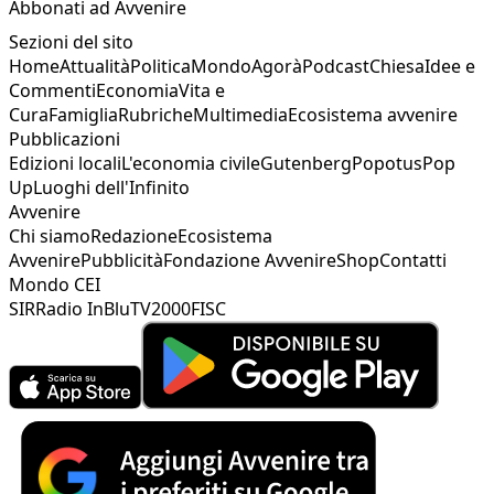
Abbonati ad Avvenire
Sezioni del sito
Home
Attualità
Politica
Mondo
Agorà
Podcast
Chiesa
Idee e
Commenti
Economia
Vita e
Cura
Famiglia
Rubriche
Multimedia
Ecosistema avvenire
Pubblicazioni
Edizioni locali
L'economia civile
Gutenberg
Popotus
Pop
Up
Luoghi dell'Infinito
Avvenire
Chi siamo
Redazione
Ecosistema
Avvenire
Pubblicità
Fondazione Avvenire
Shop
Contatti
Mondo CEI
SIR
Radio InBlu
TV2000
FISC