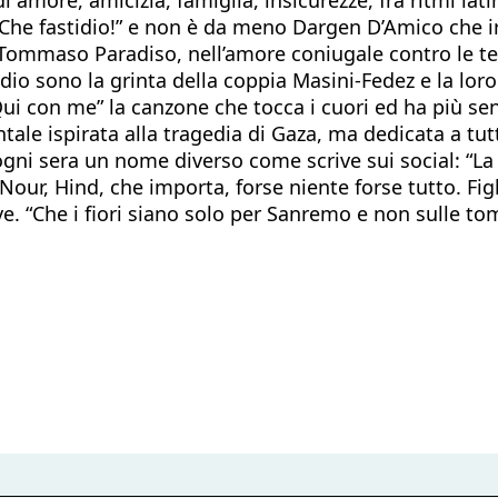
Che fastidio!” e non è da meno Dargen D’Amico che ironi
 Tommaso Paradiso, nell’amore coniugale contro le tem
podio sono la grinta della coppia Masini-Fedez e la lo
i con me” la canzone che tocca i cuori ed ha più senso
ale ispirata alla tragedia di Gaza, ma dedicata a tutt
 ogni sera un nome diverso come scrive sui social: “L
ur, Hind, che importa, forse niente forse tutto. Figlie
 “Che i fiori siano solo per Sanremo e non sulle tomb