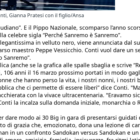
ti, Gianna Pratesi con il figlio/Ansa
audiano”. E il Pippo Nazionale, scomparso l’anno scor
ella celebre sigla “Perché Sanremo è Sanremo”.
 elegantissima in velluto nero, viene annunciata dal
rso maestro Peppe Vessicchio. Conti vuol dare un sen
no Sanremo”.
a (anche se la grafica alle spalle sbaglia e scrive “Re
si, 106 anni il 16 marzo prossimo portati in modo gag
nne che hanno perso la vita, i nostri nonni, i nostri b
bblica che ci permette di essere liberi” dice Conti. "M
chierata con la vivace ultracentenaria. "Eravamo sicuri
 Conti la incalza sulla domanda iniziale, monarchia o 
per dare modo ai 30 Big in gara di presentarsi guidati
ato di grazia che, emozionato, dona una lezione di ca
aman in un confronto Sandokan versus Sandokan e un
i amore, amicizia, famiglia, insicurezze, fra ritmi lat