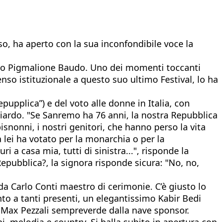
so, ha aperto con la sua inconfondibile voce la
 suo Pigmalione Baudo. Uno dei momenti toccanti
so istituzionale a questo suo ultimo Festival, lo ha
pupplica”) e del voto alle donne in Italia, con
liardo. "Se Sanremo ha 76 anni, la nostra Repubblica
isnonni, i nostri genitori, che hanno perso la vita
a lei ha votato per la monarchia o per la
 a casa mia, tutti di sinistra...", risponde la
Repubblica?, la signora risponde sicura: "No, no,
 da Carlo Conti maestro di cerimonie. C’è giusto lo
nto a tanti presenti, un elegantissimo Kabir Bedi
 Max Pezzali sempreverde dalla nave sponsor.
ini, melodia e country. Si balla subito in apertura con