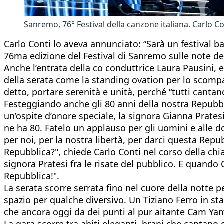
Sanremo, 76° Festival della canzone italiana. Carlo Con
Carlo Conti lo aveva annunciato: “Sarà un festival b
76ma edizione del Festival di Sanremo sulle note d
Anche l’entrata della co conduttrice Laura Pausini,
della serata come la standing ovation per lo scompa
detto, portare serenità e unità, perché “tutti canta
Festeggiando anche gli 80 anni della nostra Repubblic
un’ospite d’onore speciale, la signora Gianna Prate
ne ha 80. Fatelo un applauso per gli uomini e alle do
per noi, per la nostra libertà, per darci questa Repu
Repubblica?", chiede Carlo Conti nel corso della chiac
signora Pratesi fra le risate del pubblico. E quando
Repubblica!".
La serata scorre serrata fino nel cuore della notte 
spazio per qualche diversivo. Un Tiziano Ferro in st
che ancora oggi da dei punti al pur aitante Cam Y
La gara scorre tra abiti eleganti, brani che cantano d