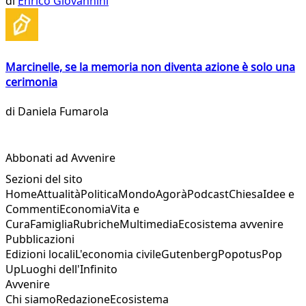
di
Enrico Giovannini
Marcinelle, se la memoria non diventa azione è solo una
cerimonia
di
Daniela Fumarola
Abbonati ad Avvenire
Sezioni del sito
Home
Attualità
Politica
Mondo
Agorà
Podcast
Chiesa
Idee e
Commenti
Economia
Vita e
Cura
Famiglia
Rubriche
Multimedia
Ecosistema avvenire
Pubblicazioni
Edizioni locali
L'economia civile
Gutenberg
Popotus
Pop
Up
Luoghi dell'Infinito
Avvenire
Chi siamo
Redazione
Ecosistema