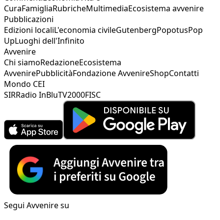
Cura
Famiglia
Rubriche
Multimedia
Ecosistema avvenire
Pubblicazioni
Edizioni locali
L'economia civile
Gutenberg
Popotus
Pop
Up
Luoghi dell'Infinito
Avvenire
Chi siamo
Redazione
Ecosistema
Avvenire
Pubblicità
Fondazione Avvenire
Shop
Contatti
Mondo CEI
SIR
Radio InBlu
TV2000
FISC
Segui Avvenire su