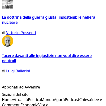
La dottrina della guerra giusta insostenibile nell’era
nucleare
di
Vittorio Possenti
Tacere davanti alle ingiustizie non vuol dire essere
neutrali
di
Luigi Ballerini
Abbonati ad Avvenire
Sezioni del sito
Home
Attualità
Politica
Mondo
Agorà
Podcast
Chiesa
Idee e
Commenti
Economia
Vita e