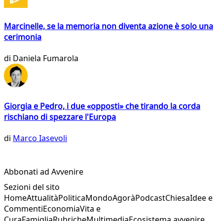
Marcinelle, se la memoria non diventa azione è solo una
cerimonia
di
Daniela Fumarola
Giorgia e Pedro, i due «opposti» che tirando la corda
rischiano di spezzare l'Europa
di
Marco Iasevoli
Abbonati ad Avvenire
Sezioni del sito
Home
Attualità
Politica
Mondo
Agorà
Podcast
Chiesa
Idee e
Commenti
Economia
Vita e
Cura
Famiglia
Rubriche
Multimedia
Ecosistema avvenire