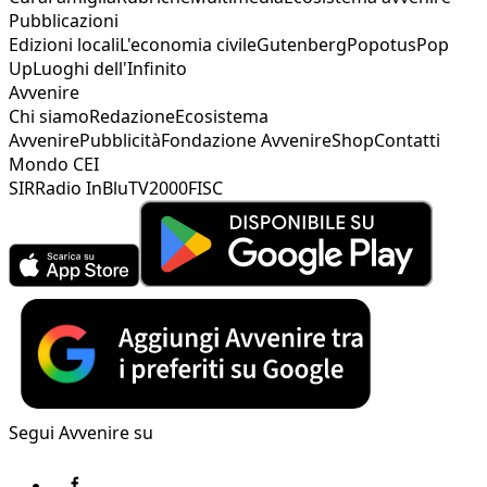
Pubblicazioni
Edizioni locali
L'economia civile
Gutenberg
Popotus
Pop
Up
Luoghi dell'Infinito
Avvenire
Chi siamo
Redazione
Ecosistema
Avvenire
Pubblicità
Fondazione Avvenire
Shop
Contatti
Mondo CEI
SIR
Radio InBlu
TV2000
FISC
Segui Avvenire su