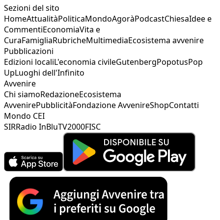
Sezioni del sito
Home
Attualità
Politica
Mondo
Agorà
Podcast
Chiesa
Idee e
Commenti
Economia
Vita e
Cura
Famiglia
Rubriche
Multimedia
Ecosistema avvenire
Pubblicazioni
Edizioni locali
L'economia civile
Gutenberg
Popotus
Pop
Up
Luoghi dell'Infinito
Avvenire
Chi siamo
Redazione
Ecosistema
Avvenire
Pubblicità
Fondazione Avvenire
Shop
Contatti
Mondo CEI
SIR
Radio InBlu
TV2000
FISC