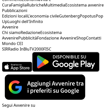
Cura
Famiglia
Rubriche
Multimedia
Ecosistema avvenire
Pubblicazioni
Edizioni locali
L'economia civile
Gutenberg
Popotus
Pop
Up
Luoghi dell'Infinito
Avvenire
Chi siamo
Redazione
Ecosistema
Avvenire
Pubblicità
Fondazione Avvenire
Shop
Contatti
Mondo CEI
SIR
Radio InBlu
TV2000
FISC
Segui Avvenire su