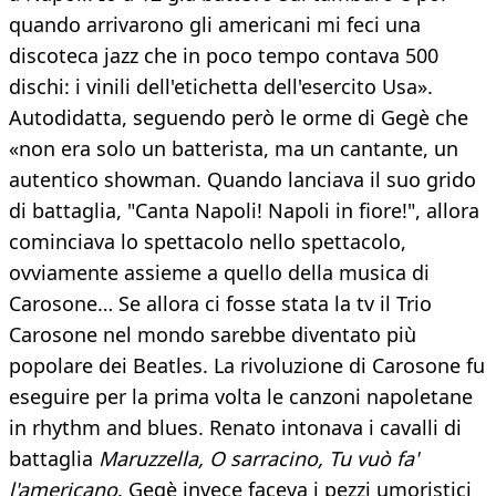
quando arrivarono gli americani mi feci una
discoteca jazz che in poco tempo contava 500
dischi: i vinili dell'etichetta dell'esercito Usa».
Autodidatta, seguendo però le orme di Gegè che
«non era solo un batterista, ma un cantante, un
autentico showman. Quando lanciava il suo grido
di battaglia, "Canta Napoli! Napoli in fiore!", allora
cominciava lo spettacolo nello spettacolo,
ovviamente assieme a quello della musica di
Carosone… Se allora ci fosse stata la tv il Trio
Carosone nel mondo sarebbe diventato più
popolare dei Beatles. La rivoluzione di Carosone fu
eseguire per la prima volta le canzoni napoletane
in rhythm and blues. Renato intonava i cavalli di
battaglia
Maruzzella, O sarracino, Tu vuò fa'
l'americano
. Gegè invece faceva i pezzi umoristici