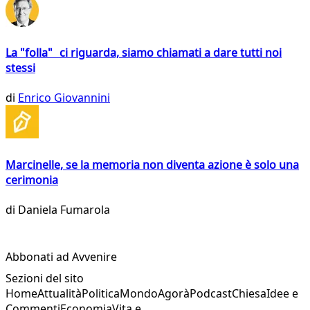
La "folla" ci riguarda, siamo chiamati a dare tutti noi
stessi
di
Enrico Giovannini
Marcinelle, se la memoria non diventa azione è solo una
cerimonia
di
Daniela Fumarola
Abbonati ad Avvenire
Sezioni del sito
Home
Attualità
Politica
Mondo
Agorà
Podcast
Chiesa
Idee e
Commenti
Economia
Vita e