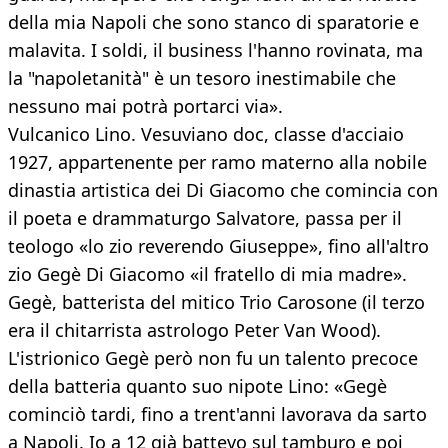
della mia Napoli che sono stanco di sparatorie e
malavita. I soldi, il business l'hanno rovinata, ma
la "napoletanità" è un tesoro inestimabile che
nessuno mai potrà portarci via».
Vulcanico Lino. Vesuviano doc, classe d'acciaio
1927, appartenente per ramo materno alla nobile
dinastia artistica dei Di Giacomo che comincia con
il poeta e drammaturgo Salvatore, passa per il
teologo «lo zio reverendo Giuseppe», fino all'altro
zio Gegè Di Giacomo «il fratello di mia madre».
Gegè, batterista del mitico Trio Carosone (il terzo
era il chitarrista astrologo Peter Van Wood).
L'istrionico Gegè però non fu un talento precoce
della batteria quanto suo nipote Lino: «Gegè
cominciò tardi, fino a trent'anni lavorava da sarto
a Napoli. Io a 12 già battevo sul tamburo e poi