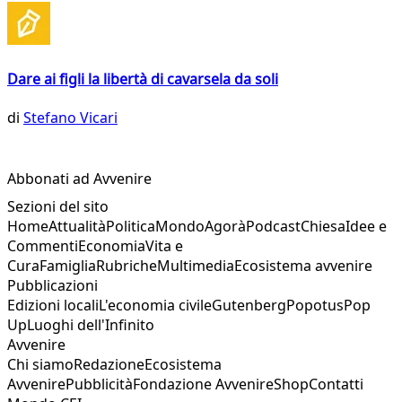
Dare ai figli la libertà di cavarsela da soli
di
Stefano Vicari
Abbonati ad Avvenire
Sezioni del sito
Home
Attualità
Politica
Mondo
Agorà
Podcast
Chiesa
Idee e
Commenti
Economia
Vita e
Cura
Famiglia
Rubriche
Multimedia
Ecosistema avvenire
Pubblicazioni
Edizioni locali
L'economia civile
Gutenberg
Popotus
Pop
Up
Luoghi dell'Infinito
Avvenire
Chi siamo
Redazione
Ecosistema
Avvenire
Pubblicità
Fondazione Avvenire
Shop
Contatti