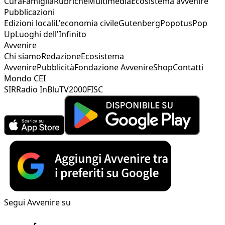
Cura
Famiglia
Rubriche
Multimedia
Ecosistema avvenire
Pubblicazioni
Edizioni locali
L'economia civile
Gutenberg
Popotus
Pop
Up
Luoghi dell'Infinito
Avvenire
Chi siamo
Redazione
Ecosistema
Avvenire
Pubblicità
Fondazione Avvenire
Shop
Contatti
Mondo CEI
SIR
Radio InBlu
TV2000
FISC
Segui Avvenire su