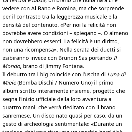
La felicità e basta
, un brano che nulla ha a che
vedere con Al Bano e Romina, ma che sorprende
per il contrasto tra la leggerezza musicale e la
densità del contenuto. «Per noi la felicità non
dovrebbe avere condizioni – spiegano –. O almeno
non dovrebbero esserci. La felicità è un diritto,
non una ricompensa». Nella serata dei duetti si
esibiranno invece con Brunori Sas portando
Il
Mondo
, brano di Jimmy Fontana.
Il debutto tra i big coincide con l’uscita di
Luna di
Miele
(Bomba Dischi / Numero Uno) il primo
album scritto interamente insieme, progetto che
segna l’inizio ufficiale della loro avventura a
quattro mani, che verrà rieditato con il brano
sanremese. Un disco nato quasi per caso, da un
gesto di archeologia sentimentale: «Durante un