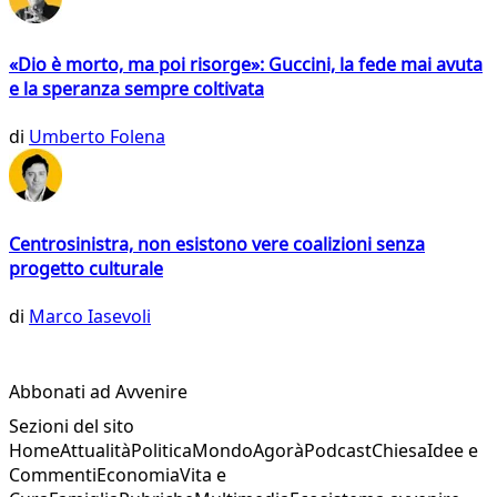
«Dio è morto, ma poi risorge»: Guccini, la fede mai avuta
e la speranza sempre coltivata
di
Umberto Folena
Centrosinistra, non esistono vere coalizioni senza
progetto culturale
di
Marco Iasevoli
Abbonati ad Avvenire
Sezioni del sito
Home
Attualità
Politica
Mondo
Agorà
Podcast
Chiesa
Idee e
Commenti
Economia
Vita e