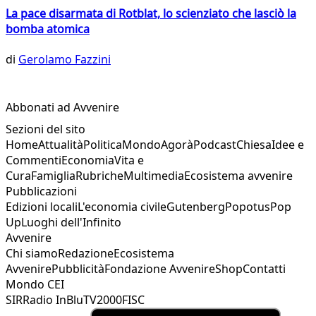
La pace disarmata di Rotblat, lo scienziato che lasciò la
bomba atomica
di
Gerolamo Fazzini
Abbonati ad Avvenire
Sezioni del sito
Home
Attualità
Politica
Mondo
Agorà
Podcast
Chiesa
Idee e
Commenti
Economia
Vita e
Cura
Famiglia
Rubriche
Multimedia
Ecosistema avvenire
Pubblicazioni
Edizioni locali
L'economia civile
Gutenberg
Popotus
Pop
Up
Luoghi dell'Infinito
Avvenire
Chi siamo
Redazione
Ecosistema
Avvenire
Pubblicità
Fondazione Avvenire
Shop
Contatti
Mondo CEI
SIR
Radio InBlu
TV2000
FISC