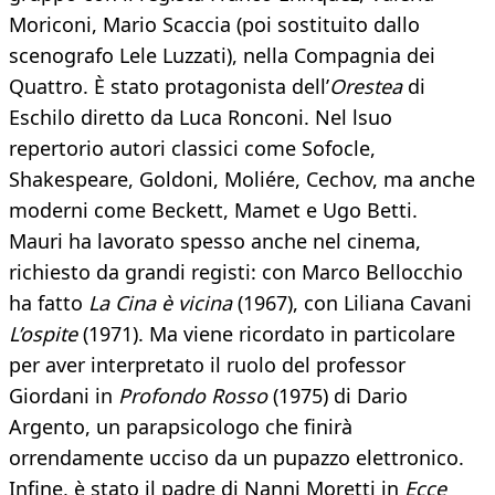
Moriconi, Mario Scaccia (poi sostituito dallo
scenografo Lele Luzzati), nella Compagnia dei
Quattro. È stato protagonista dell’
Orestea
di
Eschilo diretto da Luca Ronconi. Nel lsuo
repertorio autori classici come Sofocle,
Shakespeare, Goldoni, Moliére, Cechov, ma anche
moderni come Beckett, Mamet e Ugo Betti.
Mauri ha lavorato spesso anche nel cinema,
richiesto da grandi registi: con Marco Bellocchio
ha fatto
La Cina è vicina
(1967), con Liliana Cavani
L’ospite
(1971). Ma viene ricordato in particolare
per aver interpretato il ruolo del professor
Giordani in
Profondo Rosso
(1975) di Dario
Argento, un parapsicologo che finirà
orrendamente ucciso da un pupazzo elettronico.
Infine, è stato il padre di Nanni Moretti in
Ecce