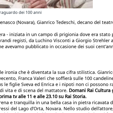
 traguardo dei 100 anni
ttenasco (Novara), Gianrico Tedeschi, decano del teat
a - iniziata in un campo di prigionia dove era stato po
grandi registi, da Luchino Visconti a Giorgio Strehler
 che avevamo pubblicato in occasione dei suoi cent'ann
e ironia che è diventata la sua cifra stilistica. Gianr
ecento, Franca Valeri che soffierà sulle 100 candeline
s le figlie Sveva ed Enrica e i nipoti non ci possono 
i vita e di scena del mattatore.
Domani Rai Cultura g
prima tv alle 11 e alle 23.10 su Rai Storia.
rena e tranquilla in una bella casa in pietra ricavata 
essi del Lago d’Orta, Novara. Nello studio dell’attore, 