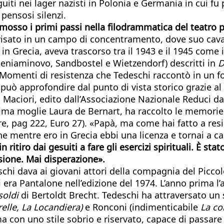
uiti nei lager nazisti in Polonia e Germania in cui fu
pensosi silenzi.
 mosso i primi passi nella filodrammatica del teatro p
visato in un campo di concentramento, dove suo caval
n Grecia, aveva trascorso tra il 1943 e il 1945 come i
eniaminovo, Sandbostel e Wietzendorf) descritti in
D
i. Momenti di resistenza che Tedeschi raccontò in un
i può approfondire dal punto di vista storico grazie 
Maciori, edito dall’Associazione Nazionale Reduci da
prima moglie Laura de Bernart, ha raccolto le memori
re, pag 222, Euro 27). «Papà, ma come hai fatto a resis
 che mentre ero in Grecia ebbi una licenza e tornai a
 ritiro dai gesuiti a fare gli esercizi spirituali. È st
sione. Mai disperazione».
eschi dava ai giovani attori della compagnia del Picco
i era Pantalone nell’edizione del 1974. L’anno prima l’
soldi
di Bertoldt Brecht. Tedeschi ha attraversato un se
relle, La Locandiera)
e Ronconi (indimenticabile
La co
 con uno stile sobrio e riservato, capace di passare 