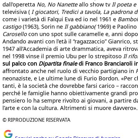
dall’operetta
No, No Nanette
allo show tv
Il poeta e
televisiva (
I giocatori, Tredici a tavola, La padrona 
come i varietà di Falqui Eva ed io nel 1961 e
Bambole
castigo
(1963), Sorin ne
Il gabbiano(
1969) e Paolino
Carosello
con uno spot sulle caramelle e, anni dopo
Andando avanti con l’età il “ragazzaccio” Gianrico, s
1947 all’Accademia di arte drammatica, aveva ritro
nel 1998 vinse il premio Ubu per lo strepitoso
Il ri
sul palco con
Dipartita finale
di Franco Branciaroli 
affrontato anche nel ruolo di vecchio partigiano in
neonaziste, e Le ultime lune di Furio Bordon. «Per ch
tanti, è la società che dovrebbe farsi carico – racco
perché le famiglie hanno obiettivamente grandi prob
pensiero lo ha sempre rivolto ai giovani, a partire d
l’arte e con la cultura. Altrimenti si muore davvero».
© RIPRODUZIONE RISERVATA