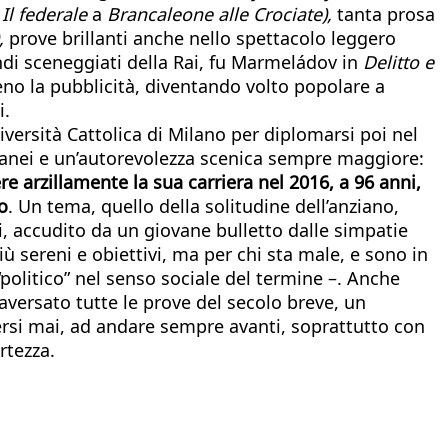
a
Il federale
a
Brancaleone alle Crociate),
tanta prosa
,
prove brillanti anche nello spettacolo leggero
ndi sceneggiati della Rai, fu Marmeládov in
Delitto e
 la pubblicità, diventando volto popolare a
i.
iversità Cattolica di Milano per diplomarsi poi nel
ranei e un’autorevolezza scenica sempre maggiore:
e arzillamente la sua carriera nel 2016, a 96 anni,
o
. Un tema, quello della solitudine dell’anziano,
i, accudito da un giovane bulletto dalle simpatie
ù sereni e obiettivi, ma per chi sta male, e sono in
“politico” nel senso sociale del termine –. Anche
aversato tutte le prove del secolo breve, un
ndersi mai, ad andare sempre avanti, soprattutto con
rtezza.