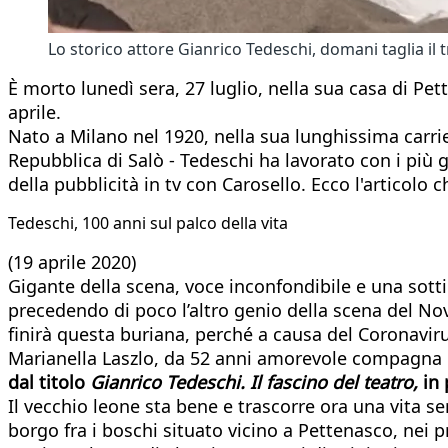
Lo storico attore Gianrico Tedeschi, domani taglia il
È morto lunedì sera, 27 luglio, nella sua casa di Pe
aprile.
Nato a Milano nel 1920, nella sua lunghissima carrier
Repubblica di Salò - Tedeschi ha lavorato con i più 
della pubblicità in tv con Carosello. Ecco l'articolo
Tedeschi, 100 anni sul palco della vita
(19 aprile 2020)
Gigante della scena, voce inconfondibile e una sottil
precedendo di poco l’altro genio della scena del Nov
finirà questa buriana, perché a causa del Coronaviru
Marianella Laszlo, da 52 anni amorevole compagna d
dal titolo
Gianrico Tedeschi. Il fascino del teatro,
in 
Il vecchio leone sta bene e trascorre ora una vita se
borgo fra i boschi situato vicino a Pettenasco, nei pr