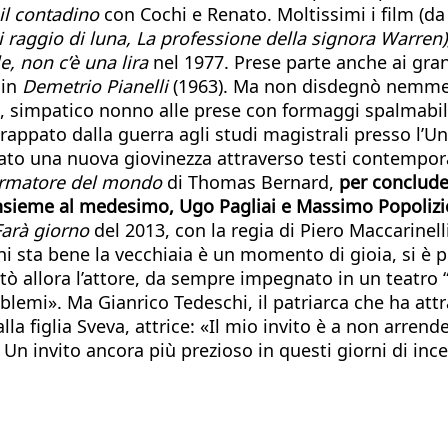
 il contadino
con Cochi e Renato. Moltissimi i film (d
di raggio di luna, La professione della signora Warren)
, non c’è una lira
nel 1977. Prese parte anche ai gra
 in
Demetrio Pianelli
(1963). Ma non disdegnò nemmeno
, simpatico nonno alle prese con formaggi spalmabil
trappato dalla guerra agli studi magistrali presso l’Un
vato una nuova giovinezza attraverso testi contempo
formatore del mondo
di Thomas Bernard,
per concluder
insieme al medesimo, Ugo Pagliai e Massimo Popolizi
Farà giorno
del 2013, con la regia di Piero Maccarinell
i sta bene la vecchiaia è un momento di gioia, si è pi
ntò allora l’attore, da sempre impegnato in un teatro 
lemi». Ma Gianrico Tedeschi, il patriarca che ha attr
alla figlia Sveva, attrice: «Il mio invito è a non arre
 Un invito ancora più prezioso in questi giorni di ince