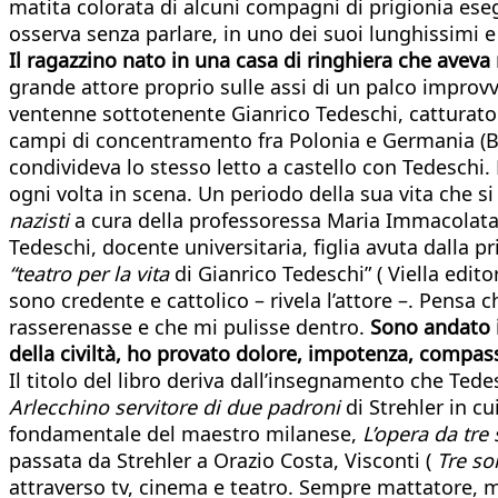
matita colorata di alcuni compagni di prigionia eseg
osserva senza parlare, in uno dei suoi lunghissimi e 
Il ragazzino nato in una casa di ringhiera che aveva
grande attore proprio sulle assi di un palco improv
ventenne sottotenente Gianrico Tedeschi, catturato i
campi di concentramento fra Polonia e Germania (B
condivideva lo stesso letto a castello con Tedesch
ogni volta in scena. Un periodo della sua vita che s
nazisti
a cura della professoressa Maria Immacolata 
Tedeschi, docente universitaria, figlia avuta dalla 
“teatro per la vita
di Gianrico Tedeschi” ( Viella edito
sono credente e cattolico – rivela l’attore –. Pensa
rasserenasse e che mi pulisse dentro.
Sono andato in
della civiltà, ho provato dolore, impotenza, compas
Il titolo del libro deriva dall’insegnamento che Ted
Arlecchino servitore di due padroni
di Strehler in cu
fondamentale del maestro milanese,
L’opera da tre 
passata da Strehler a Orazio Costa, Visconti (
Tre so
attraverso tv, cinema e teatro. Sempre mattatore, ma