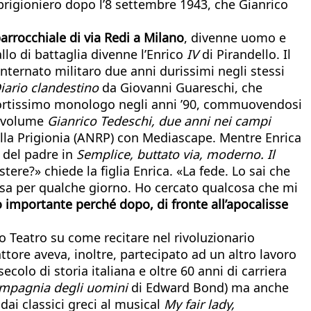
 prigioniero dopo l’8 settembre 1943, che Gianrico
arrocchiale di via Redi a Milano
, divenne uomo e
lo di battaglia divenne l’Enrico
IV
di Pirandello. Il
nternato militaro due anni durissimi negli stessi
iario clandestino
da Giovanni Guareschi, che
 fortissimo monologo negli anni ’90, commuovendosi
al volume
Gianrico Tedeschi, due anni nei campi
lla Prigionia (ANRP) con Mediascape. Mentre Enrica
e del padre in
Semplice, buttato via, moderno. Il
tere?» chiede la figlia Enrica. «La fede. Lo sai che
 casa per qualche giorno. Ho cercato qualcosa che mi
ato importante perché dopo, di fronte all’apocalisse
lo Teatro su come recitare nel rivoluzionario
attore aveva, inoltre, partecipato ad un altro lavoro
colo di storia italiana e oltre 60 anni di carriera
mpagnia degli uomini
di Edward Bond) ma anche
dai classici greci al musical
My fair lady,