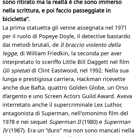
sono ritirato ma la realtà è che sono immerso
nella scrittura, e poi faccio passeggiate in
bicicletta”.
La prima statuetta gli venne assegnata nel 1971
per il ruolo di Popeye Doyle, il detective bastardo
dai metodi brutali, de
Il braccio violento della
legge
, di William Friedkin, la seconda per aver
interpretato lo sceriffo Little Bill Daggett nel film
Gli spietat
i
di Clint Eastwood, nel 1992. Nella sua
lunga e prestigiosa carriera, Hackman ricevette
anche due Bafta, quattro Golden Globe, un Orso
d’argento e uno Screen Actors Guild Award. Aveva
interretato anche il supercriminale Lex Luthor,
antagonista di Superman, nell'omonimo film del
1978 e nei sequel
Superman II
(1980) e
Superman
IV
(1987). Era un "duro" ma non sono mancati nella