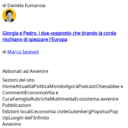
di
Daniela Fumarola
Giorgia e Pedro, i due «opposti» che tirando la corda
rischiano di spezzare l'Europa
di
Marco Iasevoli
Abbonati ad Avvenire
Sezioni del sito
Home
Attualità
Politica
Mondo
Agorà
Podcast
Chiesa
Idee e
Commenti
Economia
Vita e
Cura
Famiglia
Rubriche
Multimedia
Ecosistema avvenire
Pubblicazioni
Edizioni locali
L'economia civile
Gutenberg
Popotus
Pop
Up
Luoghi dell'Infinito
Avvenire