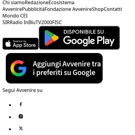
Chi siamo
Redazione
Ecosistema
Avvenire
Pubblicità
Fondazione Avvenire
Shop
Contatti
Mondo CEI
SIR
Radio InBlu
TV2000
FISC
Segui Avvenire su