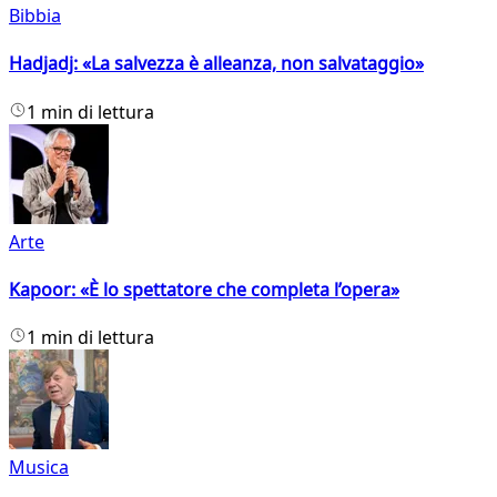
Bibbia
Hadjadj: «La salvezza è alleanza, non salvataggio»
1 min di lettura
Arte
Kapoor: «È lo spettatore che completa l’opera»
1 min di lettura
Musica