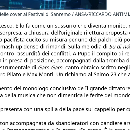
 delle cover al Festival di Sanremo / ANSA/RICCARDO ANTIM
esco. E lo fa come un sussurro che diventa monito, ne
orpresa, a chiusura dell’originale rilettura proposta
pacifista cucito su misura per uno dei palchi più po
 mash-up denso di rimandi. Sulla melodia di
Su di no
ontro l’assurdità dei conflitti. A Pupo il compito di re
a in presa di posizione, accompagnati dalla tromba di
o strumentale di
Gam Gam
, canto ebraico scritto negl
uro Pilato e Max Monti. Un richiamo al Salmo 23 che 
mento del monologo conclusivo de Il grande dittatore 
a della musica che non dimentica le ferite del mondo, 
si presenta con una spilla della pace sul cappello per 
Ariston accompagnata da sbandieratori con bandiere ar
a a
Immensamente
e a
Io canto
. «Io canto. È la cosa 