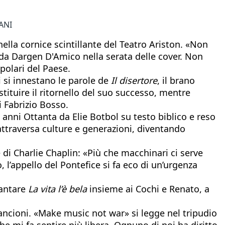
IANI
lla cornice scintillante del Teatro Ariston. «Non
 da Dargen D'Amico nella serata delle cover. Non
polari del Paese.
i si innestano le parole de
Il disertore
, il brano
stituire il ritornello del suo successo, mentre
 Fabrizio Bosso.
i anni Ottanta da Elie Botbol su testo biblico e reso
attraversa culture e generazioni, diventando
di Charlie Chaplin: «Più che macchinari ci serve
l’appello del Pontefice si fa eco di un’urgenza
cantare
La vita l’è bela
insieme ai Cochi e Renato, a
ancioni. «Make music not war» si legge nel tripudio
che mi fa sentire più libera. Ognuno di noi ha diritto