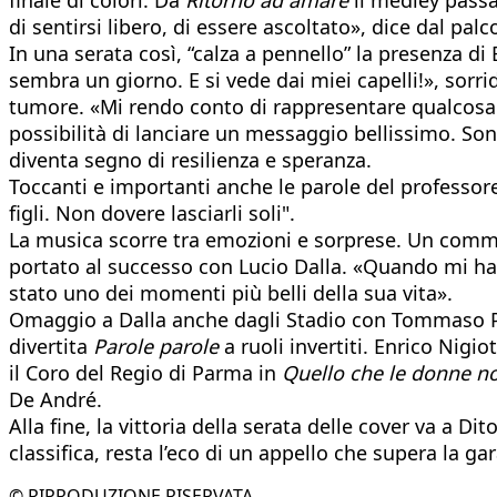
di sentirsi libero, di essere ascoltato», dice dal pa
In una serata così, “calza a pennello” la presenza d
sembra un giorno. E si vede dai miei capelli!», sorri
tumore. «Mi rendo conto di rappresentare qualcosa d
possibilità di lanciare un messaggio bellissimo. S
diventa segno di resilienza e speranza.
Toccanti e importanti anche le parole del professore 
figli. Non dovere lasciarli soli".
La musica scorre tra emozioni e sorprese. Un commos
portato al successo con Lucio Dalla. «Quando mi ha 
stato uno dei momenti più belli della sua vita».
Omaggio a Dalla anche dagli Stadio con Tommaso 
divertita
Parole parole
a ruoli invertiti. Enrico Nig
il Coro del Regio di Parma in
Quello che le donne n
De André.
Alla fine, la vittoria della serata delle cover va a 
classifica, resta l’eco di un appello che supera la ga
© RIPRODUZIONE RISERVATA