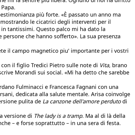
l Papa.
a testimonianza più forte. «È passato un anno ma
ostrando le cicatrici degli interventi per il
in tantissimi. Questo palco mi ha dato la
le persone che hanno sofferto». La sua presenza
Siete il campo magnetico piu' importante per i vostri
 il figlio Tredici Pietro sulle note di
Vita
, brano
scrive Morandi sui social. «Mi ha detto che sarebbe
ardano Fulminacci e Francesca Fagnani con una
sani, dedicata alla salute mentale. Arisa coinvolge
ersione pulita de
La canzone dell'amore perduto
di
ca versione di
The lady is a tramp
. Ma al di là della
nche – e forse soprattutto – in una sera di festa.