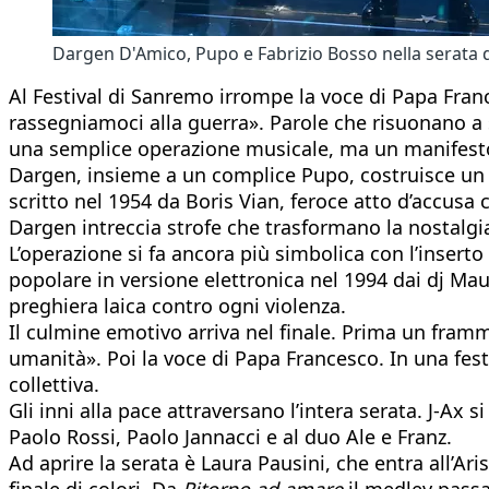
Dargen D'Amico, Pupo e Fabrizio Bosso nella serata
Al Festival di Sanremo irrompe la voce di Papa Franc
rassegniamoci alla guerra». Parole che risuonano a s
una semplice operazione musicale, ma un manifesto 
Dargen, insieme a un complice Pupo, costruisce un
scritto nel 1954 da Boris Vian, feroce atto d’accusa c
Dargen intreccia strofe che trasformano la nostalgi
L’operazione si fa ancora più simbolica con l’insert
popolare in versione elettronica nel 1994 dai dj Ma
preghiera laica contro ogni violenza.
Il culmine emotivo arriva nel finale. Prima un fram
umanità». Poi la voce di Papa Francesco. In una fest
collettiva.
Gli inni alla pace attraversano l’intera serata. J-Ax 
Paolo Rossi, Paolo Jannacci e al duo Ale e Franz.
Ad aprire la serata è Laura Pausini, che entra all’
finale di colori. Da
Ritorno ad amare
il medley pass