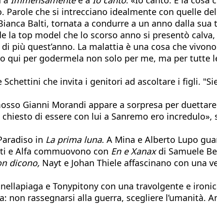
lco. Parole che si intrecciano idealmente con quelle de
i Bianca Balti, tornata a condurre a un anno dalla su
de la top model che lo scorso anno si presentò calva, m
i più quest’anno. La malattia è una cosa che vivono 
ono qui per godermela non solo per me, ma per tutte 
Schettini che invita i genitori ad ascoltare i figli. "
so Gianni Morandi appare a sorpresa per duettare con
chiesto di essere con lui a Sanremo ero incredulo», 
Paradiso in
La prima luna
. A Mina e Alberto Lupo gu
iotti e Alfa commuovono con
En e Xanax
di Samuele Ber
on dicono,
Nayt e Johan Thiele affascinano con una v
Ditonellapiaga e Tonypitony con una travolgente e ironi
ra: non rassegnarsi alla guerra, scegliere l’umanità. A