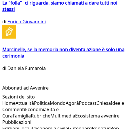
La "folla" ci riguarda, siamo chiamati a dare tutti noi
stessi
di
Enrico Giovannini
Marcinelle, se la memoria non diventa azione è solo una
cerimonia
di
Daniela Fumarola
Abbonati ad Avvenire
Sezioni del sito
Home
Attualità
Politica
Mondo
Agorà
Podcast
Chiesa
Idee e
Commenti
Economia
Vita e
Cura
Famiglia
Rubriche
Multimedia
Ecosistema avvenire
Pubblicazioni
Edizioni locali
L'economia civile
Gutenberg
Popotus
Pop