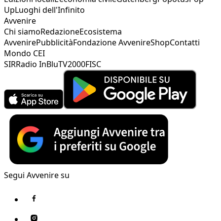
Up
Luoghi dell'Infinito
Avvenire
Chi siamo
Redazione
Ecosistema
Avvenire
Pubblicità
Fondazione Avvenire
Shop
Contatti
Mondo CEI
SIR
Radio InBlu
TV2000
FISC
Segui Avvenire su