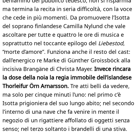
beniamino del pubblico tedesco, non si risparmia
ma termina la recita in seria difficoltà, con la voce
che cede in più momenti. Da promuovere l’Isotta
del soprano finlandese Camilla Nylund che vale
ascoltare per tutte e quattro le ore di musica e
soprattutto nel toccante epilogo del
Liebestod
,
“morte d’amore”. Funziona anche il resto del cast:
dall’energico re Marke di Günther Groissböck alla
incisiva Brangäne di Christa Mayer.
Invece rincara
la dose della noia la regia immobile dell’islandese
Thorleifur Örn Arnarsson.
Tre atti belli da vedere,
ma solo per cinque minuti l’uno: nel primo c’è
Isotta prigioniera del suo lungo abito; nel secondo
l’interno di una nave che fa venire in mente il
negozio di un rigattiere affollato di oggetti senza
senso; nel terzo soltanto i brandelli di una stiva.