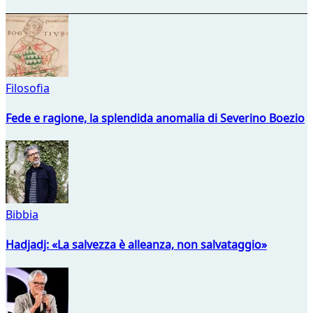
Filosofia
Fede e ragione, la splendida anomalia di Severino Boezio
Bibbia
Hadjadj: «La salvezza è alleanza, non salvataggio»