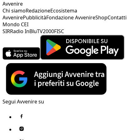
Avvenire
Chi siamo
Redazione
Ecosistema
Avvenire
Pubblicità
Fondazione Avvenire
Shop
Contatti
Mondo CEI
SIR
Radio InBlu
TV2000
FISC
Segui Avvenire su