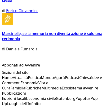
stessi
di
Enrico Giovannini
Marcinelle, se la memoria non diventa azione è solo una
cerimonia
di
Daniela Fumarola
Abbonati ad Avvenire
Sezioni del sito
Home
Attualità
Politica
Mondo
Agorà
Podcast
Chiesa
Idee e
Commenti
Economia
Vita e
Cura
Famiglia
Rubriche
Multimedia
Ecosistema avvenire
Pubblicazioni
Edizioni locali
L'economia civile
Gutenberg
Popotus
Pop
Up
Luoghi dell'Infinito