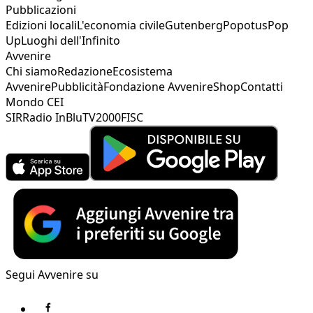
Pubblicazioni
Edizioni locali
L'economia civile
Gutenberg
Popotus
Pop
Up
Luoghi dell'Infinito
Avvenire
Chi siamo
Redazione
Ecosistema
Avvenire
Pubblicità
Fondazione Avvenire
Shop
Contatti
Mondo CEI
SIR
Radio InBlu
TV2000
FISC
Segui Avvenire su