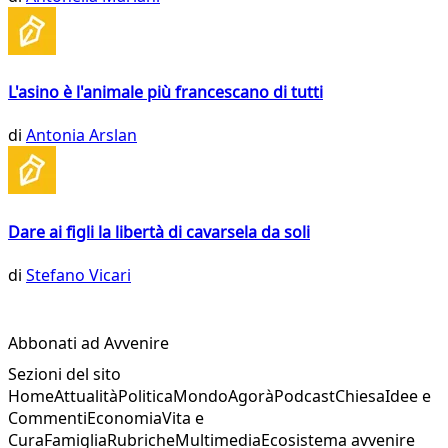
L'asino è l'animale più francescano di tutti
di
Antonia Arslan
Dare ai figli la libertà di cavarsela da soli
di
Stefano Vicari
Abbonati ad Avvenire
Sezioni del sito
Home
Attualità
Politica
Mondo
Agorà
Podcast
Chiesa
Idee e
Commenti
Economia
Vita e
Cura
Famiglia
Rubriche
Multimedia
Ecosistema avvenire