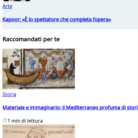
Arte
Kapoor: «È lo spettatore che completa l’opera»
Raccomandati per te
Storia
Materiale e immaginario: il Mediterraneo profuma di storia
1 min di lettura