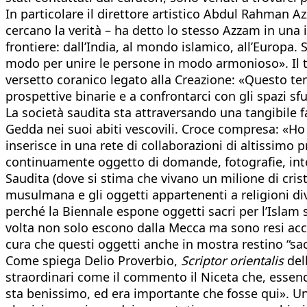
In particolare il direttore artistico Abdul Rahman Azz
cercano la verità – ha detto lo stesso Azzam in una 
frontiere: dall’India, al mondo islamico, all’Europ
modo per unire le persone in modo armonioso». Il tito
versetto coranico legato alla Creazione: «Questo tem
prospettive binarie e a confrontarci con gli spazi s
La società saudita sta attraversando una tangibile f
Gedda nei suoi abiti vescovili. Croce compresa: «Ho
inserisce in una rete di collaborazioni di altissimo
continuamente oggetto di domande, fotografie, interv
Saudita (dove si stima che vivano un milione di crist
musulmana e gli oggetti appartenenti a religioni dive
perché la Biennale espone oggetti sacri per l’Islam s
volta non solo escono dalla Mecca ma sono resi acces
cura che questi oggetti anche in mostra restino “sacr
Come spiega Delio Proverbio,
Scriptor orientalis
del
straordinari come il commento il Niceta che, essend
sta benissimo, ed era importante che fosse qui». Un 