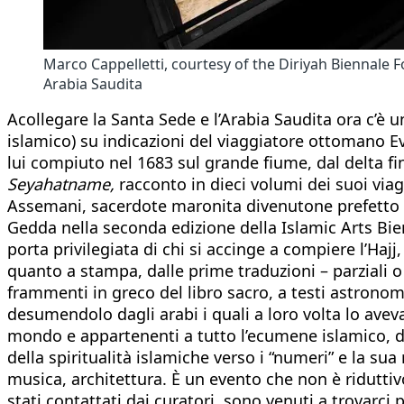
Marco Cappelletti, courtesy of the Diriyah Biennale Fo
Arabia Saudita
Acollegare la Santa Sede e l’Arabia Saudita ora c’è u
islamico) su indicazioni del viaggiatore ottomano Ev
lui compiuto nel 1683 sul grande fiume, dal delta f
Seyahatname,
racconto in dieci volumi dei suoi viag
Assemani, sacerdote maronita divenutone prefetto ne
Gedda nella seconda edizione della Islamic Arts Bienn
porta privilegiata di chi si accinge a compiere l’Hajj
quanto a stampa, dalle prime traduzioni – parziali o
frammenti in greco del libro sacro, a testi astronomi
desumendolo dagli arabi i quali a loro volta lo aveva
mondo e appartenenti a tutto l’ecumene islamico, da 
della spiritualità islamiche verso i “numeri” e la su
musica, architettura. È un evento che non è riduttiv
stati contattati dai curatori, sono venuti a trovarci