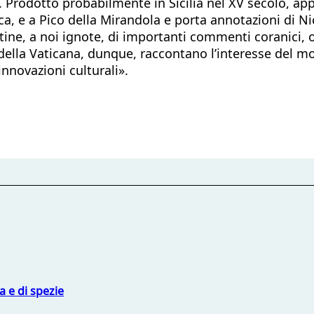
 Prodotto probabilmente in Sicilia nel XV secolo, app
oca, e a Pico della Mirandola e porta annotazioni di N
atine, a noi ignote, di importanti commenti coranici, o
della Vaticana, dunque, raccontano l’interesse del mo
 innovazioni culturali».
 e di spezie