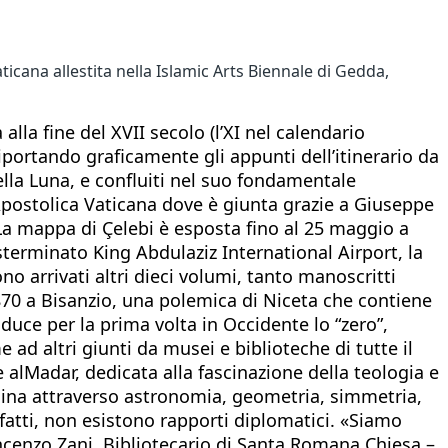
icana allestita nella Islamic Arts Biennale di Gedda,
lla fine del XVII secolo (l’XI nel calendario
iportando graficamente gli appunti dell’itinerario da
ella Luna, e confluiti nel suo fondamentale
 Apostolica Vaticana dove è giunta grazie a Giuseppe
La mappa di Çelebi è esposta fino al 25 maggio a
sterminato King Abdulaziz International Airport, la
ono arrivati altri dieci volumi, tanto manoscritti
 870 a Bisanzio, una polemica di Niceta che contiene
duce per la prima volta in Occidente lo “zero”,
 ad altri giunti da musei e biblioteche di tutte il
alMadar, dedicata alla fascinazione della teologia e
eclina attraverso astronomia, geometria, simmetria,
nfatti, non esistono rapporti diplomatici. «Siamo
Vincenzo Zani, Bibliotecario di Santa Romana Chiesa –