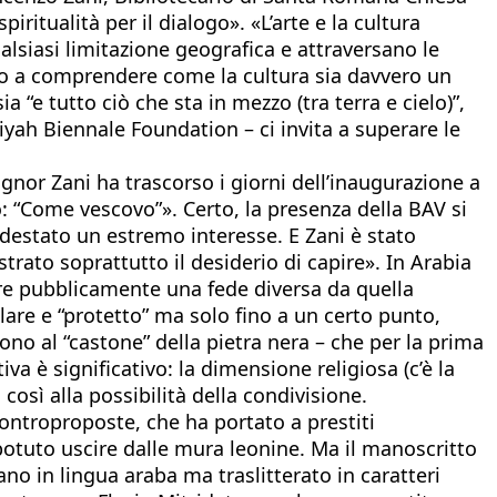
iritualità per il dialogo». «L’arte e la cultura
alsiasi limitazione geografica e attraversano le
ino a comprendere come la cultura sia davvero un
 “e tutto ciò che sta in mezzo (tra terra e cielo)”,
iyah Biennale Foundation – ci invita a superare le
gnor Zani ha trascorso i giorni dell’inaugurazione a
: “Come vescovo”». Certo, la presenza della BAV si
o destato un estremo interesse. E Zani è stato
rato soprattutto il desiderio di capire». In Arabia
care pubblicamente una fede diversa da quella
olare e “protetto” ma solo fino a un certo punto,
ono al “castone” della pietra nera – che per la prima
 è significativo: la dimensione religiosa (c’è la
così alla possibilità della condivisione.
ntroproposte, che ha portato a prestiti
potuto uscire dalle mura leonine. Ma il manoscritto
no in lingua araba ma traslitterato in caratteri