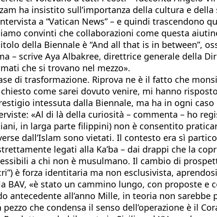
am ha insistito sull’importanza della cultura e della sp
intervista a “Vatican News” – e quindi trascendono qu
a. Siamo convinti che collaborazioni come questa aiut
lo della Biennale è “And all that is in between”, ossia
a – scrive Aya Albakree, direttrice generale della Dir
fumati che si trovano nel mezzo».
ase di trasformazione. Riprova ne è il fatto che monsi
 chiesto come sarei dovuto venire, mi hanno risposto
 prestigio intessuta dalla Biennale, ma ha in ogni cas
iste: «Al di là della curiosità – commenta – ho regist
iani, in larga parte filippini) non è consentito prati
rse dall’Islam sono vietati. Il contesto era sì partic
trettamente legati alla Ka’ba – dai drappi che la copr
sibili a chi non è musulmano. Il cambio di prospettiva
i”) è forza identitaria ma non esclusivista, aprendosi 
la BAV, «è stato un cammino lungo, con proposte e co
o antecedente all’anno Mille, in teoria non sarebbe 
pezzo che condensa il senso dell’operazione è il Cora