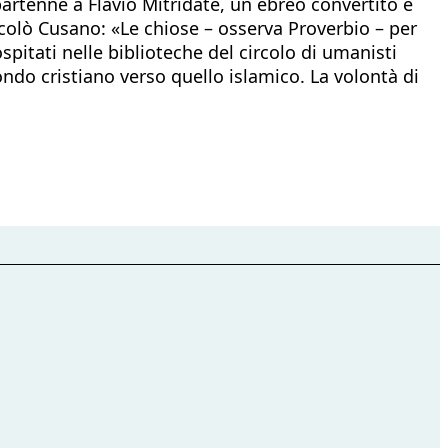
artenne a Flavio Mitridate, un ebreo convertito e
icolò Cusano: «Le chiose – osserva Proverbio – per
spitati nelle biblioteche del circolo di umanisti
ndo cristiano verso quello islamico. La volontà di