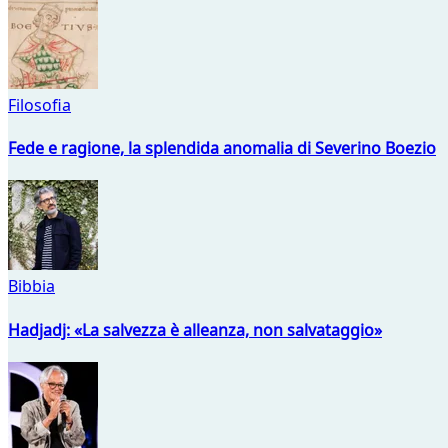
Filosofia
Fede e ragione, la splendida anomalia di Severino Boezio
Bibbia
Hadjadj: «La salvezza è alleanza, non salvataggio»