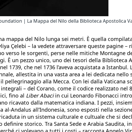
undation | La Mappa del Nilo della Biblioteca Apostolica Vat
na mappa del Nilo lunga sei metri. È quella compilata a
liya Çelebi – la vedete attraversare queste pagine – r
ino verso le sorgenti, perse nelle mitiche Montagne d
gi. È un pezzo unico, uno dei tesori della Biblioteca
l 1739, che nel 1736 l’aveva acquistata a Istanbul. 
ale, allestita in una vasta area a lei dedicata nello 
, il pellegrinaggio alla Mecca. Con lei dalla Vaticana s
 integrali – del Corano, come il codice realizzato nel
ci, fino al
Liber Abaci
in cui Leonardo Fibonacci intro
no ricavato dalla matematica indiana. I pezzi, insieme
al-Andalus all’Indonesia, sono esposti nella sezione 
a ricaduta in un sistema culturale e cultuale che si d
o definire storico. Tra Santa Sede e Arabia Saudita, i
 perché ci volevano a tutti i costi – racconta Angelo 