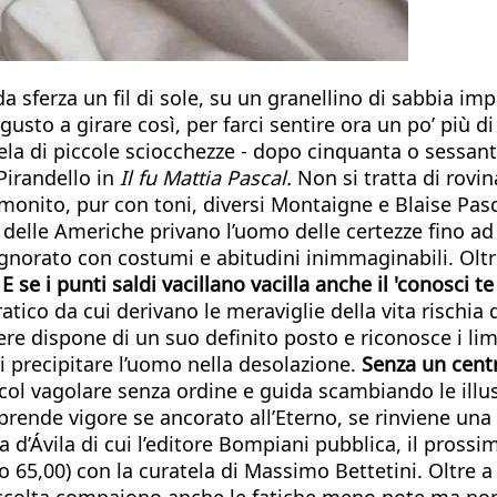
a sferza un fil di sole, su un granellino di sabbia imp
sto a girare così, per farci sentire ora un po’ più di 
a di piccole sciocchezze - dopo cinquanta o sessanta
 Pirandello in
Il fu Mattia Pascal.
Non si tratta di rovi
onito, pur con toni, diversi Montaigne e Blaise Pasc
delle Americhe privano l’uomo delle certezze fino ad 
gnorato con costumi e abitudini inimmaginabili. Oltre
.
E se i punti saldi vacillano vacilla anche il 'conosci te
ico da cui derivano le meraviglie della vita rischia d
re dispone di un suo definito posto e riconosce i lim
di precipitare l’uomo nella desolazione.
Senza un centro
e col vagolare senza ordine e guida scambiando le ill
iprende vigore se ancorato all’Eterno, se rinviene una
esa d’Ávila di cui l’editore Bompiani pubblica, il pr
o 65,00) con la curatela di Massimo Bettetini. Oltre 
ccolta compaiono anche le fatiche meno note ma non 