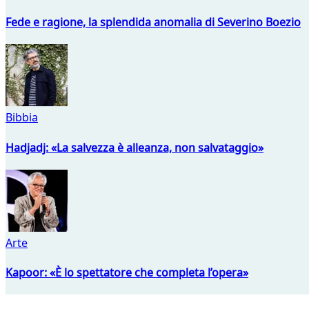
Fede e ragione, la splendida anomalia di Severino Boezio
Bibbia
Hadjadj: «La salvezza è alleanza, non salvataggio»
Arte
Kapoor: «È lo spettatore che completa l’opera»