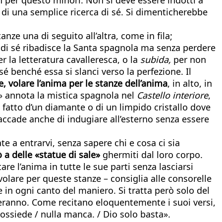
 di una semplice ricerca di sé. Si dimenticherebbe
nze una di seguito all’altra, come in fila;
 di sé ribadisce la Santa spagnola ma senza perdere
r la letteratura cavalleresca, o la
subida,
per non
sé benché essa si slanci verso la perfezione. Il
, volare l’anima per le stanze dell’anima
, in alto, in
za» annota la mistica spagnola nel
Castello interiore
,
o fatto d’un diamante o di un limpido cristallo dove
accade anche di indugiare all’esterno senza essere
e a entrarvi, senza sapere chi e cosa ci sia
 a delle «statue di sale»
ghermiti dal loro corpo.
re l’anima in tutte le sue parti senza lasciarsi
volare per queste stanze – consiglia alle consorelle
ce in ogni canto del maniero. Si tratta però solo del
reranno. Come recitano eloquentemente i suoi versi,
 possiede / nulla manca. / Dio solo basta».