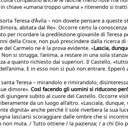
a in chiave «umana troppo umana » ritenendo si tratti
sorta Teresa d’Ávila – non dovete pensare a queste sta
 dimora, abitata dal Re». Occorre certo la conoscenza
to per ricordare la predilezione giovanile di Teresa pe
anni della Croce, non può prescindere dalla ricerca di 
le del Carmelo ne è la prova evidente. «
Lascia, dunque
à. Non si strugga, l’anima, a restare in una sola stan
a a quanto richiesto dai superiori. Il Castello, «tutt
dell’anima. E in esso non si può non entrare. Epperò 
santa Teresa – mirandolo e rimirandolo, disinteressat
e sue dimore».
Così facendo gli uomini si riducono però
i giungere subito al cuore del Castello. Occorre visita
liberamente da un luogo all’altro. «Lasciala, dunque, 
ciente dignità» anche perché il sole riverbera la sua lu
ogna lasciarsi scoraggiare dalle ombre che si incont
Dio non muta. / Tutto ottiene / la pazienza; / a chi Dio