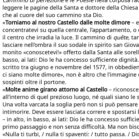
leggere le pagine della Santa e dottore della Chies
che al cuore del suo cammino sta Dio.
«
Torniamo al nostro Castello dalle molte dimore
– e
concentratevi su quella centrale, l’appartamento, o
il centro che irradia la luce. Il cammino di
quête,
tan
lasciare nell’ombra il suo sodale in spirito san Giov
monito «conoscetevi!» offerto dalla Santa alle sorel
basso, ai lati: Dio le ha concesso sufficiente dignit
scritto tra giugno e novembre del 1577, in obbedienz
ci siano molte dimore», non è altro che l’immagine 
sospinti oltre il portone.
«
Molte anime girano attorno al Castello
– riconosce 
all’interno di quel prezioso luogo, né quali siano l
Una volta varcata la soglia però non si può pensare d
intimorire. Deve essere lasciata correre e spostarsi 
– in alto, in basso, ai lati: Dio le ha concesso suffi
primo passaggio e non senza difficoltà. Ma non bis
«Nulla ti turbi, / nulla ti spaventi: / tutto passa. / 