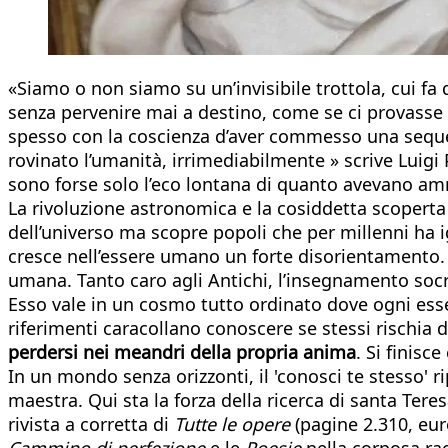
«Siamo o non siamo su un’invisibile trottola, cui fa d
senza pervenire mai a destino, come se ci provasse gu
spesso con la coscienza d’aver commesso una sequel
rovinato l’umanità, irrimediabilmente » scrive Luigi
sono forse solo l’eco lontana di quanto avevano amm
La rivoluzione astronomica e la cosiddetta scoperta 
dell’universo ma scopre popoli che per millenni ha i
cresce nell’essere umano un forte disorientamento
umana. Tanto caro agli Antichi, l’insegnamento socrat
Esso vale in un cosmo tutto ordinato dove ogni esse
riferimenti caracollano conoscere se stessi rischia 
perdersi nei meandri della propria anima
. Si finisc
In un mondo senza orizzonti, il 'conosci te stesso' r
maestra. Qui sta la forza della ricerca di santa Ter
rivista a corretta di
Tutte le opere
(pagine 2.310, eur
Cammino di perfezione
e le
Poesie
nella corposa ra