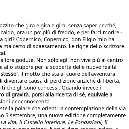
azzito che gira e gira e gira, senza saper perché,
caldo, ora un po’ più di freddo, e per farci morire -
 giri? Copernico, Copernico, don Eligio mio ha
na ma certo di spaesamento. Le righe dello scrittore
al.
allora godute. Non solo egli non vive più al centro
 allo stupore per la scoperta delle nuove realtà
 stesso'
, il motto che sta al cuore dell’avventura
i diventare causa di perdizione anziché di libertà.
iti che gli sono concessi. Quando invece i
 di gravità, porsi alla ricerca di sé, equivale a
usioni per conoscenza.
 stella polare che orienti la contemplazione della via
ossimo 5 settembre, una nuova edizione completamente
a
La vita, Il Castello interiore, Le Fondazioni, Il
per questo minori. Non si deve essere indotti a