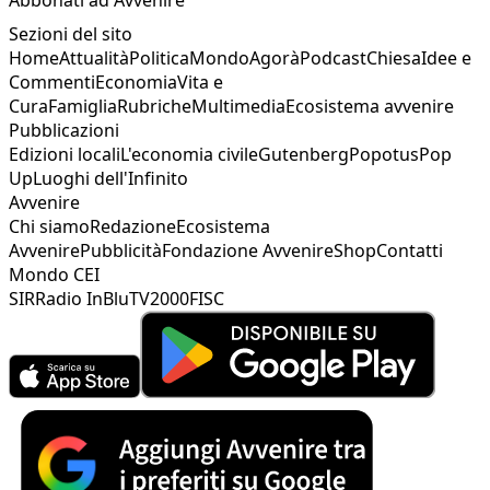
Sezioni del sito
Home
Attualità
Politica
Mondo
Agorà
Podcast
Chiesa
Idee e
Commenti
Economia
Vita e
Cura
Famiglia
Rubriche
Multimedia
Ecosistema avvenire
Pubblicazioni
Edizioni locali
L'economia civile
Gutenberg
Popotus
Pop
Up
Luoghi dell'Infinito
Avvenire
Chi siamo
Redazione
Ecosistema
Avvenire
Pubblicità
Fondazione Avvenire
Shop
Contatti
Mondo CEI
SIR
Radio InBlu
TV2000
FISC