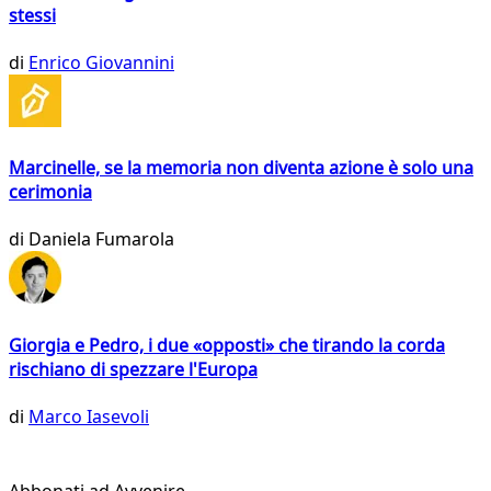
stessi
di
Enrico Giovannini
Marcinelle, se la memoria non diventa azione è solo una
cerimonia
di
Daniela Fumarola
Giorgia e Pedro, i due «opposti» che tirando la corda
rischiano di spezzare l'Europa
di
Marco Iasevoli
Abbonati ad Avvenire