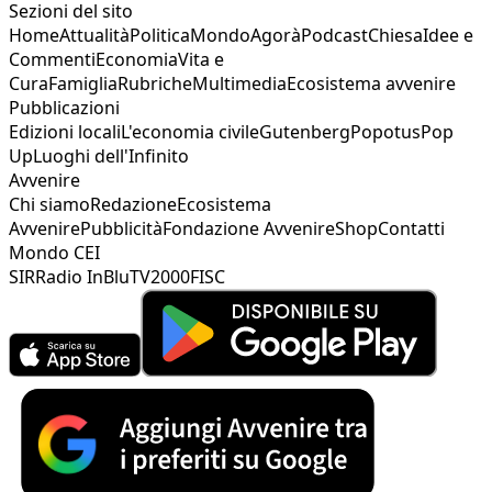
Sezioni del sito
Home
Attualità
Politica
Mondo
Agorà
Podcast
Chiesa
Idee e
Commenti
Economia
Vita e
Cura
Famiglia
Rubriche
Multimedia
Ecosistema avvenire
Pubblicazioni
Edizioni locali
L'economia civile
Gutenberg
Popotus
Pop
Up
Luoghi dell'Infinito
Avvenire
Chi siamo
Redazione
Ecosistema
Avvenire
Pubblicità
Fondazione Avvenire
Shop
Contatti
Mondo CEI
SIR
Radio InBlu
TV2000
FISC