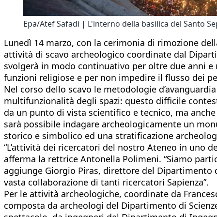
Epa/Atef Safadi | L'interno della basilica del Santo
Lunedì 14 marzo, con la cerimonia di rimozione dell
attività di scavo archeologico coordinate dal Dipart
svolgerà in modo continuativo per oltre due anni e m
funzioni religiose e per non impedire il flusso dei pe
Nel corso dello scavo le metodologie d’avanguardia v
multifunzionalità degli spazi: questo difficile conte
da un punto di vista scientifico e tecnico, ma anche 
sarà possibile indagare archeologicamente un monum
storico e simbolico ed una stratificazione archeolo
“L’attività dei ricercatori del nostro Ateneo in uno d
afferma la rettrice Antonella Polimeni. “Siamo part
aggiunge Giorgio Piras, direttore del Dipartimento d
vasta collaborazione di tanti ricercatori Sapienza”.
Per le attività archeologiche, coordinate da Francesc
composta da archeologi del Dipartimento di Scienze de
spettacolo, da ingegneri del Dipartimento di Ingegn