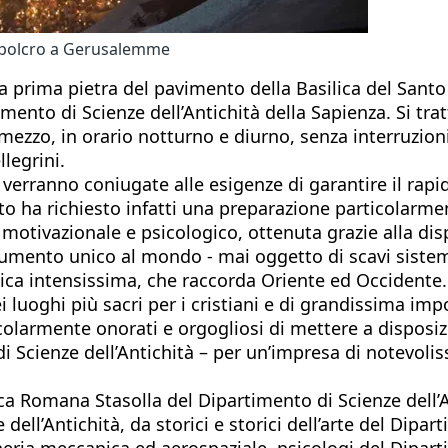
 Sepolcro a Gerusalemme
a prima pietra del pavimento della Basilica del Sant
imento di Scienze dell’Antichità della Sapienza. Si tr
ezzo, in orario notturno e diurno, senza interruzioni
llegrini.
erranno coniugate alle esigenze di garantire il rapid
sto ha richiesto infatti una preparazione particolarme
motivazionale e psicologico, ottenuta grazie alla disp
ento unico al mondo - mai oggetto di scavi sistemat
gica intensissima, che raccorda Oriente ed Occidente.
ei luoghi più sacri per i cristiani e di grandissima imp
icolarmente onorati e orgogliosi di mettere a disposi
i Scienze dell’Antichità – per un’impresa di notevoli
a Romana Stasolla del Dipartimento di Scienze dell’Ant
ll’Antichità, da storici e storici dell’arte del Dipart
eria meccanica ed aerospaziale, psicologi del Diparti