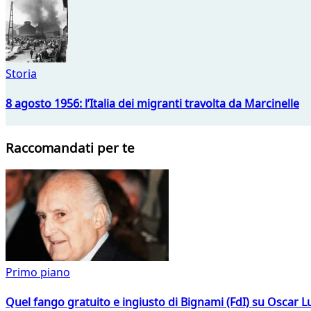
Storia
8 agosto 1956: l’Italia dei migranti travolta da Marcinelle
Raccomandati per te
Primo piano
Quel fango gratuito e ingiusto di Bignami (FdI) su Oscar Lu