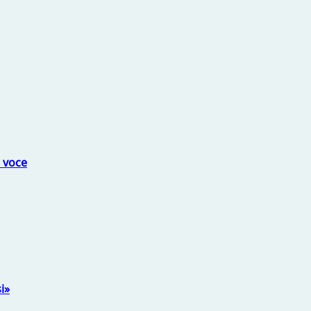
a voce
i»