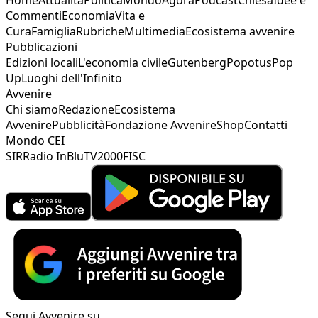
Commenti
Economia
Vita e
Cura
Famiglia
Rubriche
Multimedia
Ecosistema avvenire
Pubblicazioni
Edizioni locali
L'economia civile
Gutenberg
Popotus
Pop
Up
Luoghi dell'Infinito
Avvenire
Chi siamo
Redazione
Ecosistema
Avvenire
Pubblicità
Fondazione Avvenire
Shop
Contatti
Mondo CEI
SIR
Radio InBlu
TV2000
FISC
Segui Avvenire su