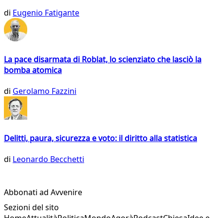
di
Eugenio Fatigante
La pace disarmata di Roblat, lo scienziato che lasciò la
bomba atomica
di
Gerolamo Fazzini
Delitti, paura, sicurezza e voto: il diritto alla statistica
di
Leonardo Becchetti
Abbonati ad Avvenire
Sezioni del sito
Home
Attualità
Politica
Mondo
Agorà
Podcast
Chiesa
Idee e