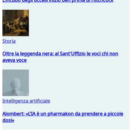
L’incubo degli uccelli iniziò ben prima di Hitchcock
Storia
Oltre la leggenda nera: al Sant'Uffizio le voci chi non
aveva voce
Intelligenza artificiale
Alombert: «L’IA è un pharmakon da prendere a piccole
dosi»