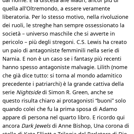
dal nome. È la discesa alle Madri, ancor più di
quella all’Oltremondo, a essere veramente
liberatoria. Per lo stesso motivo, nella rivoluzione
dei ruoli, le streghe han sempre ossessionato la
società – universo maschile che si avverte in
pericolo – più degli stregoni. C.S. Lewis ha creato
un paio di antagoniste femminili nella serie di
Narnia. E non è un caso se i fantasy più recenti
hanno spesso antagoniste malvagie. Lilith (nome
che già dice tutto: si torna al mondo adamitico
precedente i patriarchi) è la grande cattiva della
serie
Nightside
di Simon R. Green, anche se
questo risulta chiaro ai protagonisti “buoni” solo
quando colei che fu la prima sposa di Adamo
appare di persona nel quarto libro. E ricordo qui
ancora
Dark Jewels
di Anne Bishop, Una corona di