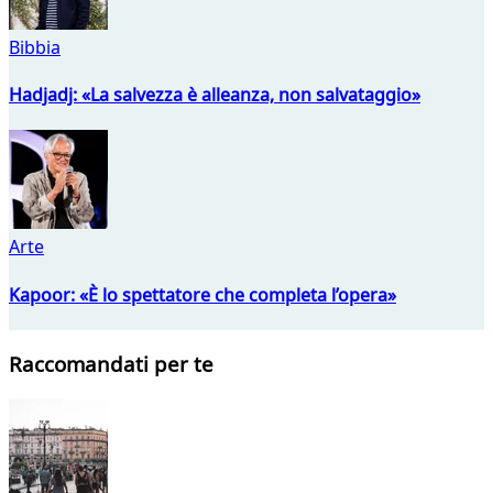
Bibbia
Hadjadj: «La salvezza è alleanza, non salvataggio»
Arte
Kapoor: «È lo spettatore che completa l’opera»
Raccomandati per te