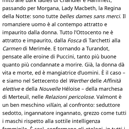
mito alle
dark ladies
di Chandler e Hammett,
passando per Morgana, Lady Macbeth, la Regina
della Notte: sono tutte
belles dames sans merci
. Il
romanziere uomo è al contempo attratto e
impaurito dalla donna. Tutto l’Ottocento ne è
attratto e impaurito, dalla
Fosca
di Tarchetti alla
Carmen
di Merimée. E tornando a Turandot,
pensate alle eroine di Puccini, tanto più buone
quanto più condannate a morire. Già, la donna dà
vita e morte, ed è mangiatrice d’uomini. È il caso –
e siamo nel Settecento del
Werther
delle
Affinità
elettive
e della
Nouvelle
Héloïse – della marchesa
di Merteuil, nelle
Relazioni pericolose
. Valmont è
un ben meschino
villain
, al confronto: seduttore
sedotto, ingannatore ingannato, grezzo come tutti
i maschi rispetto alla sottile intelligenza