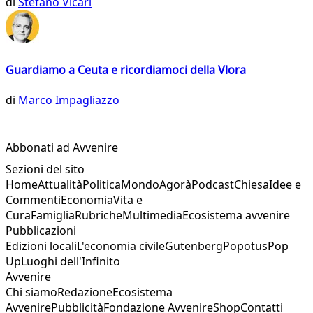
di
Stefano Vicari
Guardiamo a Ceuta e ricordiamoci della Vlora
di
Marco Impagliazzo
Abbonati ad Avvenire
Sezioni del sito
Home
Attualità
Politica
Mondo
Agorà
Podcast
Chiesa
Idee e
Commenti
Economia
Vita e
Cura
Famiglia
Rubriche
Multimedia
Ecosistema avvenire
Pubblicazioni
Edizioni locali
L'economia civile
Gutenberg
Popotus
Pop
Up
Luoghi dell'Infinito
Avvenire
Chi siamo
Redazione
Ecosistema
Avvenire
Pubblicità
Fondazione Avvenire
Shop
Contatti