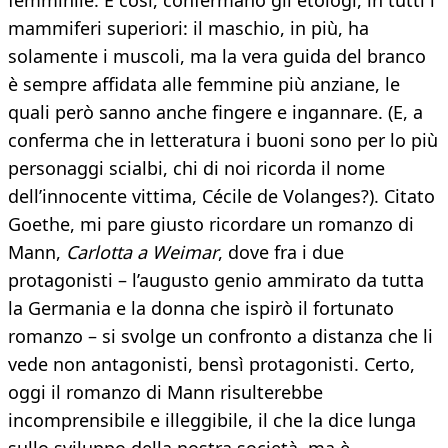
femminile. È così, confermano gli etologi, in tutti i
mammiferi superiori: il maschio, in più, ha
solamente i muscoli, ma la vera guida del branco
è sempre affidata alle femmine più anziane, le
quali però sanno anche fingere e ingannare. (E, a
conferma che in letteratura i buoni sono per lo più
personaggi scialbi, chi di noi ricorda il nome
dell’innocente vittima, Cécile de Volanges?). Citato
Goethe, mi pare giusto ricordare un romanzo di
Mann,
Carlotta a Weimar
, dove fra i due
protagonisti – l’augusto genio ammirato da tutta
la Germania e la donna che ispirò il fortunato
romanzo – si svolge un confronto a distanza che li
vede non antagonisti, bensì protagonisti. Certo,
oggi il romanzo di Mann risulterebbe
incomprensibile e illeggibile, il che la dice lunga