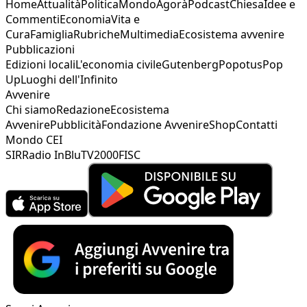
Home
Attualità
Politica
Mondo
Agorà
Podcast
Chiesa
Idee e
Commenti
Economia
Vita e
Cura
Famiglia
Rubriche
Multimedia
Ecosistema avvenire
Pubblicazioni
Edizioni locali
L'economia civile
Gutenberg
Popotus
Pop
Up
Luoghi dell'Infinito
Avvenire
Chi siamo
Redazione
Ecosistema
Avvenire
Pubblicità
Fondazione Avvenire
Shop
Contatti
Mondo CEI
SIR
Radio InBlu
TV2000
FISC