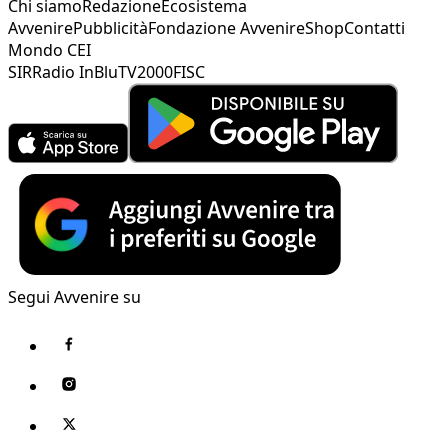
Chi siamo
Redazione
Ecosistema
Avvenire
Pubblicità
Fondazione Avvenire
Shop
Contatti
Mondo CEI
SIR
Radio InBlu
TV2000
FISC
Segui Avvenire su