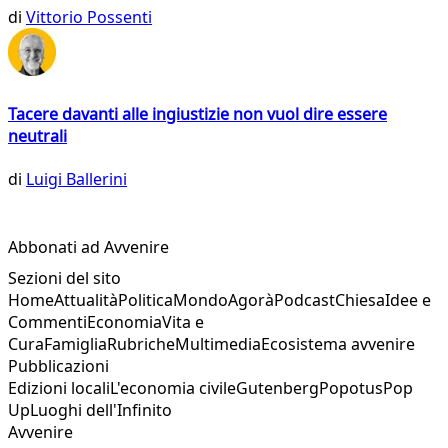
di
Vittorio Possenti
Tacere davanti alle ingiustizie non vuol dire essere
neutrali
di
Luigi Ballerini
Abbonati ad Avvenire
Sezioni del sito
Home
Attualità
Politica
Mondo
Agorà
Podcast
Chiesa
Idee e
Commenti
Economia
Vita e
Cura
Famiglia
Rubriche
Multimedia
Ecosistema avvenire
Pubblicazioni
Edizioni locali
L'economia civile
Gutenberg
Popotus
Pop
Up
Luoghi dell'Infinito
Avvenire