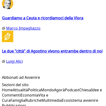
Guardiamo a Ceuta e ricordiamoci della Vlora
di
Marco Impagliazzo
Le due "città" di Agostino vivono entrambe dentro di noi
di
Luigi Alici
Abbonati ad Avvenire
Sezioni del sito
Home
Attualità
Politica
Mondo
Agorà
Podcast
Chiesa
Idee e
Commenti
Economia
Vita e
Cura
Famiglia
Rubriche
Multimedia
Ecosistema avvenire
Pubblicazioni