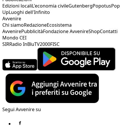
Edizioni locali
L'economia civile
Gutenberg
Popotus
Pop
Up
Luoghi dell'Infinito
Avvenire
Chi siamo
Redazione
Ecosistema
Avvenire
Pubblicità
Fondazione Avvenire
Shop
Contatti
Mondo CEI
SIR
Radio InBlu
TV2000
FISC
Segui Avvenire su