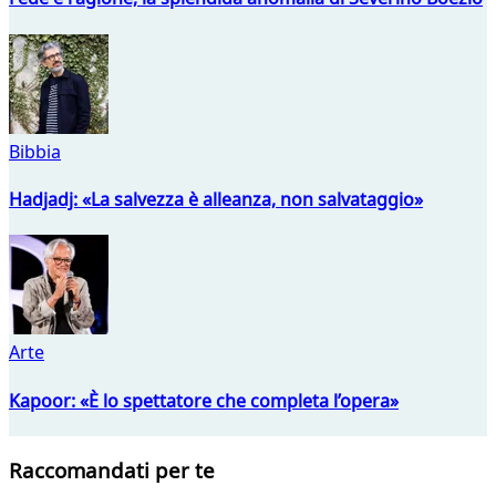
Bibbia
Hadjadj: «La salvezza è alleanza, non salvataggio»
Arte
Kapoor: «È lo spettatore che completa l’opera»
Raccomandati per te