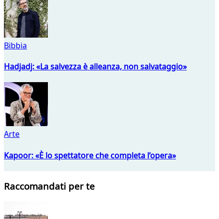
Bibbia
Hadjadj: «La salvezza è alleanza, non salvataggio»
Arte
Kapoor: «È lo spettatore che completa l’opera»
Raccomandati per te