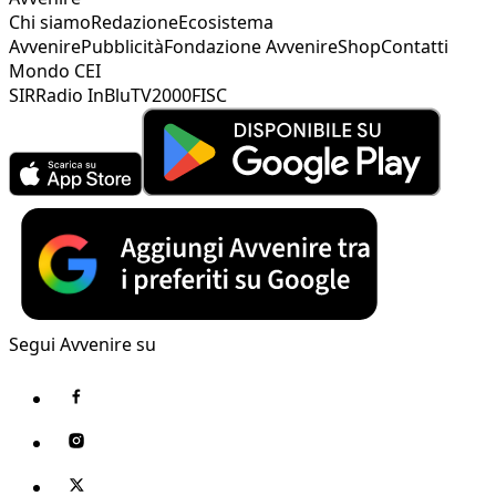
Chi siamo
Redazione
Ecosistema
Avvenire
Pubblicità
Fondazione Avvenire
Shop
Contatti
Mondo CEI
SIR
Radio InBlu
TV2000
FISC
Segui Avvenire su