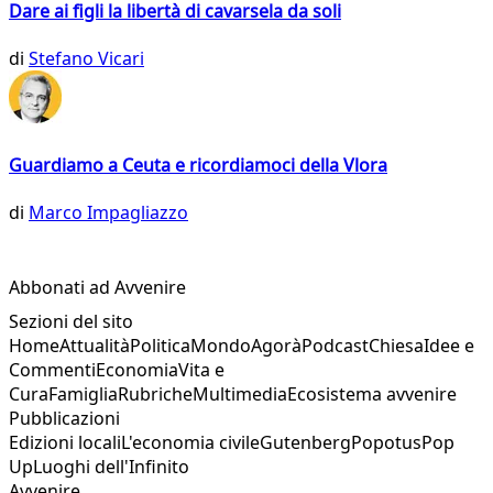
Dare ai figli la libertà di cavarsela da soli
di
Stefano Vicari
Guardiamo a Ceuta e ricordiamoci della Vlora
di
Marco Impagliazzo
Abbonati ad Avvenire
Sezioni del sito
Home
Attualità
Politica
Mondo
Agorà
Podcast
Chiesa
Idee e
Commenti
Economia
Vita e
Cura
Famiglia
Rubriche
Multimedia
Ecosistema avvenire
Pubblicazioni
Edizioni locali
L'economia civile
Gutenberg
Popotus
Pop
Up
Luoghi dell'Infinito
Avvenire