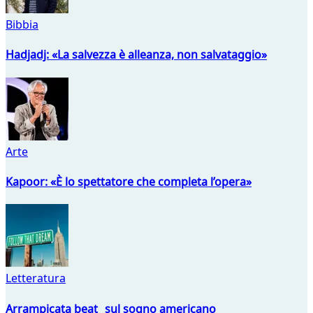
Bibbia
Hadjadj: «La salvezza è alleanza, non salvataggio»
Arte
Kapoor: «È lo spettatore che completa l’opera»
Letteratura
Arrampicata beat sul sogno americano