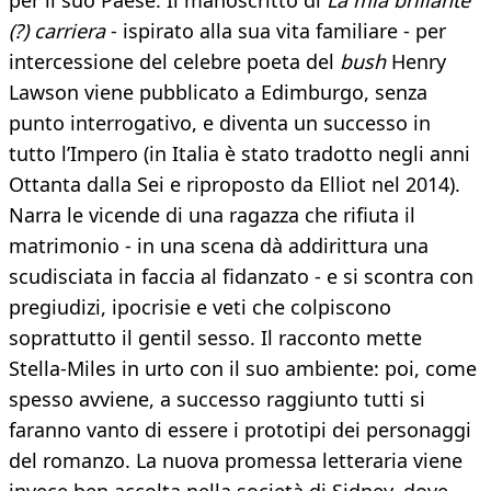
per il suo Paese. Il manoscritto di
La mia brillante
(?) carriera
- ispirato alla sua vita familiare - per
intercessione del celebre poeta del
bush
Henry
Lawson viene pubblicato a Edimburgo, senza
punto interrogativo, e diventa un successo in
tutto l’Impero (in Italia è stato tradotto negli anni
Ottanta dalla Sei e riproposto da Elliot nel 2014).
Narra le vicende di una ragazza che rifiuta il
matrimonio - in una scena dà addirittura una
scudisciata in faccia al fidanzato - e si scontra con
pregiudizi, ipocrisie e veti che colpiscono
soprattutto il gentil sesso. Il racconto mette
Stella-Miles in urto con il suo ambiente: poi, come
spesso avviene, a successo raggiunto tutti si
faranno vanto di essere i prototipi dei personaggi
del romanzo. La nuova promessa letteraria viene