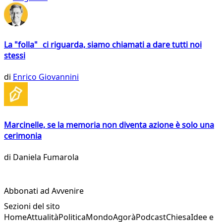
La "folla" ci riguarda, siamo chiamati a dare tutti noi
stessi
di
Enrico Giovannini
Marcinelle, se la memoria non diventa azione è solo una
cerimonia
di
Daniela Fumarola
Abbonati ad Avvenire
Sezioni del sito
Home
Attualità
Politica
Mondo
Agorà
Podcast
Chiesa
Idee e