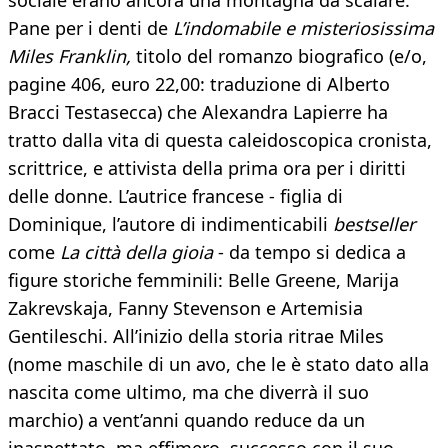
sociale erano ancora una montagna da scalare.
Pane per i denti de
L’indomabile e misteriosissima
Miles Franklin,
titolo del romanzo biografico (e/o,
pagine 406, euro 22,00: traduzione di Alberto
Bracci Testasecca) che Alexandra Lapierre ha
tratto dalla vita di questa caleidoscopica cronista,
scrittrice, e attivista della prima ora per i diritti
delle donne. L’autrice francese - figlia di
Dominique, l’autore di indimenticabili
bestseller
come
La città della gioia
- da tempo si dedica a
figure storiche femminili: Belle Greene, Marija
Zakrevskaja, Fanny Stevenson e Artemisia
Gentileschi. All’inizio della storia ritrae Miles
(nome maschile di un avo, che le è stato dato alla
nascita come ultimo, ma che diverrà il suo
marchio) a vent’anni quando reduce da un