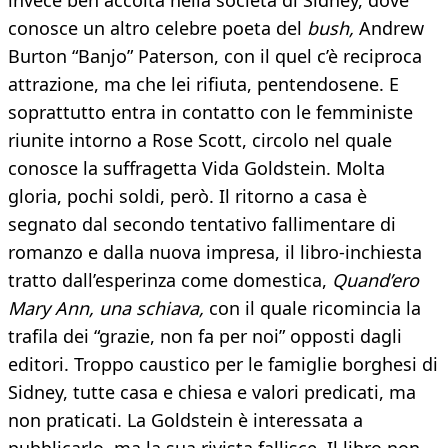
invece ben accolta nella società di Sidney, dove
conosce un altro celebre poeta del
bush,
Andrew
Burton “Banjo” Paterson, con il quel c’è reciproca
attrazione, ma che lei rifiuta, pentendosene. E
soprattutto entra in contatto con le femministe
riunite intorno a Rose Scott, circolo nel quale
conosce la suffragetta Vida Goldstein. Molta
gloria, pochi soldi, però. Il ritorno a casa è
segnato dal secondo tentativo fallimentare di
romanzo e dalla nuova impresa, il libro-inchiesta
tratto dall’esperinza come domestica,
Quand’ero
Mary Ann, una schiava,
con il quale ricomincia la
trafila dei “grazie, non fa per noi” opposti dagli
editori. Troppo caustico per le famiglie borghesi di
Sidney, tutte casa e chiesa e valori predicati, ma
non praticati. La Goldstein è interessata a