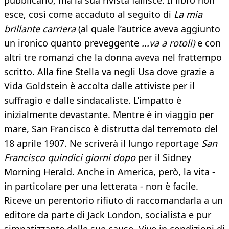
pubblicarlo, ma la sua rivista fallisce. Il libro non
esce, così come accaduto al seguito di
La mia
brillante carriera
(al quale l’autrice aveva aggiunto
un ironico quanto preveggente
...va a rotoli)
e con
altri tre romanzi che la donna aveva nel frattempo
scritto. Alla fine Stella va negli Usa dove grazie a
Vida Goldstein è accolta dalle attiviste per il
suffragio e dalle sindacaliste. L’impatto è
inizialmente devastante. Mentre è in viaggio per
mare, San Francisco è distrutta dal terremoto del
18 aprile 1907. Ne scriverà il lungo reportage
San
Francisco quindici giorni dopo
per il Sidney
Morning Herald. Anche in America, però, la vita -
in particolare per una letterata - non è facile.
Riceve un perentorio rifiuto di raccomandarla a un
editore da parte di Jack London, socialista e pur