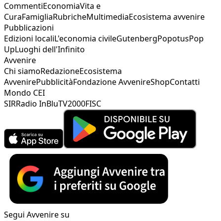
Commenti
Economia
Vita e
Cura
Famiglia
Rubriche
Multimedia
Ecosistema avvenire
Pubblicazioni
Edizioni locali
L'economia civile
Gutenberg
Popotus
Pop
Up
Luoghi dell'Infinito
Avvenire
Chi siamo
Redazione
Ecosistema
Avvenire
Pubblicità
Fondazione Avvenire
Shop
Contatti
Mondo CEI
SIR
Radio InBlu
TV2000
FISC
Segui Avvenire su