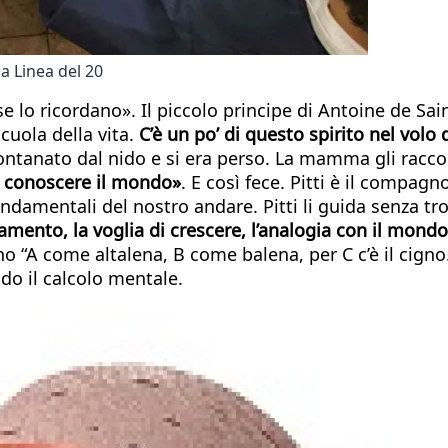
la Linea del 20
 se lo ricordano». Il piccolo principe di Antoine de S
scuola della vita.
C’è un po’ di questo spirito nel volo
allontanato dal nido e si era perso. La mamma gli ra
r conoscere il mondo»
. E così fece. Pitti è il compa
ondamentali del nostro andare. Pitti li guida senza tro
attamento, la voglia di crescere, l’analogia con il mond
A come altalena, B come balena, per C c’è il cigno…” 
do il calcolo mentale.