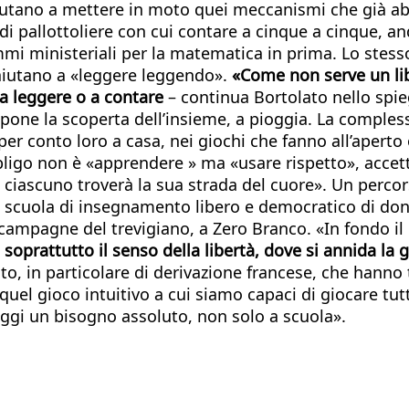
aiutano a mettere in moto quei meccanismi che già ab
 di pallottoliere con cui contare a cinque a cinque, 
mmi ministeriali per la matematica in prima. Lo stess
 aiutano a «leggere leggendo».
«Come non serve un lib
a leggere o a contare
– continua Bortolato nello spieg
pone la scoperta dell’insieme, a pioggia. La compless
per conto loro a casa, nei giochi che fanno all’aperto
bbligo non è «apprendere » ma «usare rispetto», accetta
iascuno troverà la sua strada del cuore». Un percorso 
 scuola di insegnamento libero e democratico di don M
e campagne del trevigiano, a Zero Branco. «In fondo i
oprattutto il senso della libertà, dove si annida la g
o, in particolare di derivazione francese, che hanno 
 quel gioco intuitivo a cui siamo capaci di giocare tut
è oggi un bisogno assoluto, non solo a scuola».