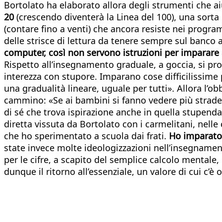
Bortolato ha elaborato allora degli strumenti che 
20
(crescendo diventerà la Linea del 100), una sorta
(contare fino a venti) che ancora resiste nei progra
delle strisce di lettura da tenere sempre sul banco
computer, così non servono istruzioni per imparare 
Rispetto all’insegnamento graduale, a goccia, si pro
interezza con stupore. Imparano cose difficilissime 
una gradualità lineare, uguale per tutti». Allora l’o
cammino: «Se ai bambini si fanno vedere più strade c
di sé che trova ispirazione anche in quella stupenda
diretta vissuta da Bortolato con i carmelitani, nell
che ho sperimentato a scuola dai frati.
Ho imparato s
state invece molte ideologizzazioni nell’insegnament
per le cifre, a scapito del semplice calcolo mentale,
dunque il ritorno all’essenziale, un valore di cui c’