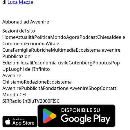
di
Luca Mazza
Abbonati ad Avvenire
Sezioni del sito
Home
Attualità
Politica
Mondo
Agorà
Podcast
Chiesa
Idee e
Commenti
Economia
Vita e
Cura
Famiglia
Rubriche
Multimedia
Ecosistema avvenire
Pubblicazioni
Edizioni locali
L'economia civile
Gutenberg
Popotus
Pop
Up
Luoghi dell'Infinito
Avvenire
Chi siamo
Redazione
Ecosistema
Avvenire
Pubblicità
Fondazione Avvenire
Shop
Contatti
Mondo CEI
SIR
Radio InBlu
TV2000
FISC