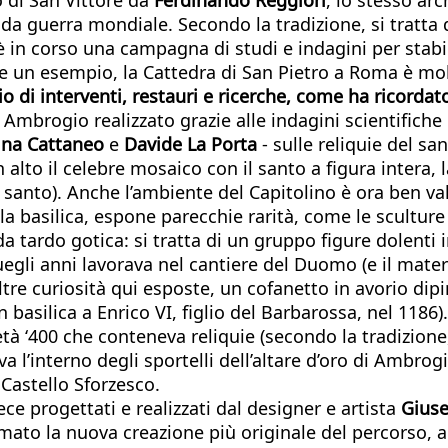
uerra mondiale. Secondo la tradizione, si tratta del
è in corso una campagna di studi e indagini per stabi
fare un esempio, la Cattedra di San Pietro a Roma è mo
di interventi, restauri e ricerche, come ha ricordato
i Ambrogio realizzato grazie alle indagini scientifiche
tina Cattaneo
e
Davide La Porta
- sulle reliquie del san
 alto il celebre mosaico con il santo a figura intera,
l santo). Anche l’ambiente del Capitolino è ora ben val
la basilica, espone parecchie rarità, come le sculture
tardo gotica: si tratta di un gruppo figure dolenti 
uegli anni lavorava nel cantiere del Duomo (e il mate
ltre curiosità qui esposte, un cofanetto in avorio dip
n basilica a Enrico VI, figlio del Barbarossa, nel 118
tà ‘400 che conteneva reliquie (secondo la tradizione
 l’interno degli sportelli dell’altare d’oro di Ambrogi
 Castello Sforzesco.
ece progettati e realizzati dal designer e artista
Gius
mato la nuova creazione più originale del percorso, al