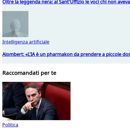
Oltre la leggenda nera: al Sant'Uffizio le voci chi non avev
Intelligenza artificiale
Alombert: «L’IA è un pharmakon da prendere a piccole dos
Raccomandati per te
Politica