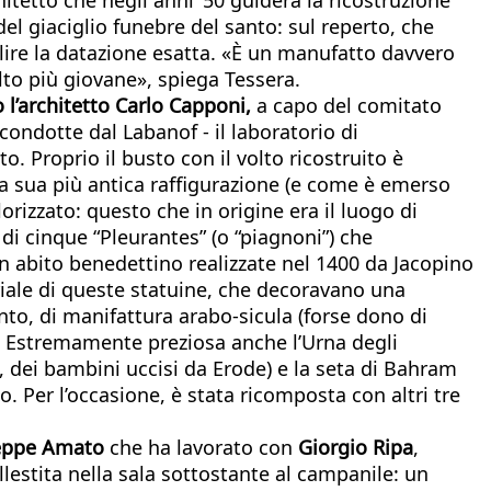
 giaciglio funebre del santo: sul reperto, che
lire la datazione esatta. «È un manufatto davvero
lto più giovane», spiega Tessera.
 l’architetto Carlo Capponi,
a capo del comitato
 condotte dal Labanof - il laboratorio di
to. Proprio il busto con il volto ricostruito è
 la sua più antica raffigurazione (e come è emerso
orizzato: questo che in origine era il luogo di
 di cinque “Pleurantes” (o “piagnoni”) che
in abito benedettino realizzate nel 1400 da Jacopino
riale di queste statuine, che decoravano una
into, di manifattura arabo-sicula (forse dono di
6). Estremamente preziosa anche l’Urna degli
, dei bambini uccisi da Erode) e la seta di Bahram
o. Per l’occasione, è stata ricomposta con altri tre
eppe Amato
che ha lavorato con
Giorgio Ripa
,
lestita nella sala sottostante al campanile: un