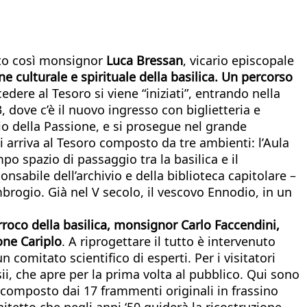
nito così monsignor
Luca Bressan
, vicario episcopale
e culturale e spirituale della basilica. Un percorso
edere al Tesoro si viene “iniziati”, entrando nella
dove c’è il nuovo ingresso con biglietteria e
rio della Passione, e si prosegue nel grande
 si arriva al Tesoro composto da tre ambienti: l’Aula
mpo spazio di passaggio tra la basilica e il
ponsabile dell’archivio e della biblioteca capitolare –
brogio. Già nel V secolo, il vescovo Ennodio, in un
rroco della basilica, monsignor Carlo Faccendini,
one Cariplo
. A riprogettare il tutto è intervenuto
n comitato scientifico di esperti. Per i visitatori
i, che apre per la prima volta al pubblico. Qui sono
o, composto dai 17 frammenti originali in frassino
hitetto che negli anni ‘50 guiderà la ricostruzione