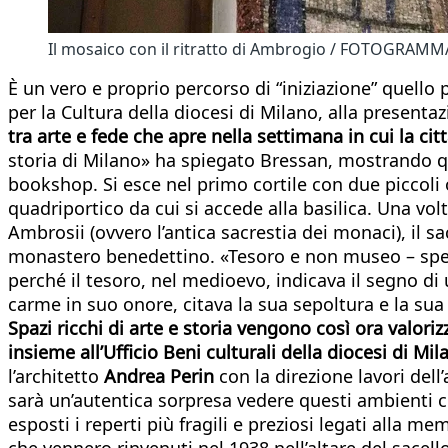
Il mosaico con il ritratto di Ambrogio / FOTOGRAMM
È un vero e proprio percorso di “iniziazione” quell
per la Cultura della diocesi di Milano, alla presenta
tra arte e fede che apre nella settimana in cui la ci
storia di Milano» ha spiegato Bressan, mostrando qu
bookshop. Si esce nel primo cortile con due piccoli o
quadriportico da cui si accede alla basilica. Una volt
Ambrosii (ovvero l’antica sacrestia dei monaci), il sac
monastero benedettino. «Tesoro e non museo – spe
perché il tesoro, nel medioevo, indicava il segno di
carme in suo onore, citava la sua sepoltura e la sua
Spazi ricchi di arte e storia vengono così ora valor
insieme all’Ufficio Beni culturali della diocesi di M
l’architetto
Andrea Perin
con la direzione lavori dell
sarà un’autentica sorpresa vedere questi ambienti c
esposti i reperti più fragili e preziosi legati alla 
che vennero rinvenuti nel 1938 nell’altare del sacell