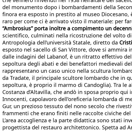
del monumento dopo i bombardamenti della Seconda g
finora era esposto in prestito al museo Diocesano, 
raro per come ci è arrivato visto il materiale: per 
“Ambrosius” porta inoltre a compimento un decennio 
scientifico, culminati nella ricostruzione del volto d
Antropologia dell’università Statale, diretto da
Cris
esposto nel sacello di San Vittore, dove si ammira in
dalle indagini del Labanof, è un ritratto effettivo de
sepoltura degli abati e dei benefattori medievali del
rappresentano un caso unico nella scultura lombarda 
da Tradate, il principale scultore lombardo che in q
sepoltura, è proprio il marmo di Candoglia). Tra le a
Costanza d’Altavilla, che andò in sposa proprio qui i
Innocenti, capolavoro dell’oreficeria lombarda di me
Gur, un prezioso tessuto del nono secolo che rivestiva
frammenti che erano finiti nelle raccolte civiche del
L’area accoglienza e la parte didattica sono stati inv
progettista del restauro architettonico. Spetta ad A