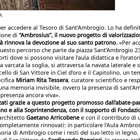
A
o per accedere al Tesoro di Sant’Ambrogio. Lo ha defi
zione di
“Ambrosius”, il nuovo progetto di valorizzazion
ttà rinnova la devozione al suo santo patrono.
«Per acc
esto percorso che parte da piazza Sant’Ambrogio 23, 
rti dove si possono visitare l’aula didattica e l’orato
a varcata la soglia, si attraversa la navata laterale e
ello di San Vittore in Ciel d’oro e il Capitolino, un te
cifica
Miriam Rita Tessera
, curatore scientifico e res
 una memoria invisibile, ovvero la presenza di sant’Am
 presenza ancora viva».
izzati grazie a questo progetto promosso dall’abate-pa
ilano e alla Soprintendenza, con il supporto di Fondazi
’architetto
Gaetano Arricobene
e con il contributo di u
ompletamente rinnovati: in particolare l’Aula Ambrosi
memoria di Ambrogio come i resti del suo letto in legn
o di San Vittore da
Ferdinando Reggiori
, lo stesso arc