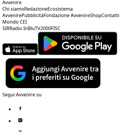
Avvenire
Chi siamo
Redazione
Ecosistema
Avvenire
Pubblicità
Fondazione Avvenire
Shop
Contatti
Mondo CEI
SIR
Radio InBlu
TV2000
FISC
Segui Avvenire su