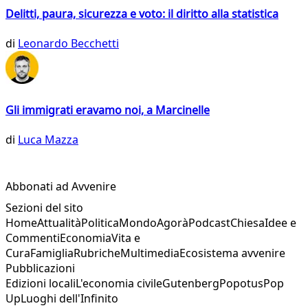
Delitti, paura, sicurezza e voto: il diritto alla statistica
di
Leonardo Becchetti
Gli immigrati eravamo noi, a Marcinelle
di
Luca Mazza
Abbonati ad Avvenire
Sezioni del sito
Home
Attualità
Politica
Mondo
Agorà
Podcast
Chiesa
Idee e
Commenti
Economia
Vita e
Cura
Famiglia
Rubriche
Multimedia
Ecosistema avvenire
Pubblicazioni
Edizioni locali
L'economia civile
Gutenberg
Popotus
Pop
Up
Luoghi dell'Infinito