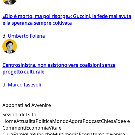
«Dio è morto, ma poi risorge»: Guccini, la fede mai avuta
e la speranza sempre coltivata
di
Umberto Folena
Centrosinistra, non esistono vere coalizioni senza
progetto culturale
di
Marco Iasevoli
Abbonati ad Avvenire
Sezioni del sito
Home
Attualità
Politica
Mondo
Agorà
Podcast
Chiesa
Idee e
Commenti
Economia
Vita e
Cura
Famiglia
Rubriche
Multimedia
Ecosistema avvenire