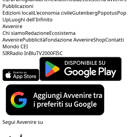
Pubblicazioni
Edizioni locali
L'economia civile
Gutenberg
Popotus
Pop
Up
Luoghi dell'Infinito
Avvenire
Chi siamo
Redazione
Ecosistema
Avvenire
Pubblicità
Fondazione Avvenire
Shop
Contatti
Mondo CEI
SIR
Radio InBlu
TV2000
FISC
Segui Avvenire su