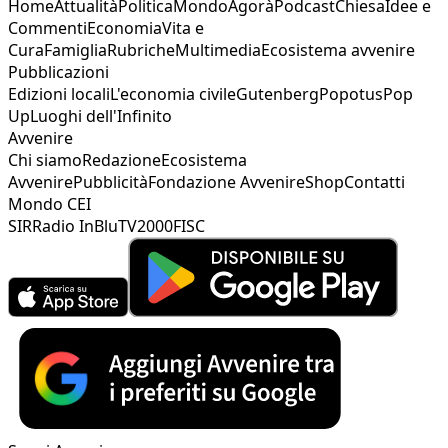
Home
Attualità
Politica
Mondo
Agorà
Podcast
Chiesa
Idee e
Commenti
Economia
Vita e
Cura
Famiglia
Rubriche
Multimedia
Ecosistema avvenire
Pubblicazioni
Edizioni locali
L'economia civile
Gutenberg
Popotus
Pop
Up
Luoghi dell'Infinito
Avvenire
Chi siamo
Redazione
Ecosistema
Avvenire
Pubblicità
Fondazione Avvenire
Shop
Contatti
Mondo CEI
SIR
Radio InBlu
TV2000
FISC